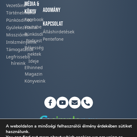
Média &
Vezetőink
Adomány
Könyv
Történelmünk​
Facebook​
Pünkösdi100
Kapcsolat
Youtube
Gyülekezeteink​
Álláshirdetések
Pünkösdi
Misszióink​
Pentefone
Podcast​
Intézményeink
Békesség
Támogatások
nektek
Legfrissebb
Ideje
híreink​
Elhinned
Magazin
Könyveink
A weboldalon a minőségi felhasználói élmény érdekében sütiket
használunk.