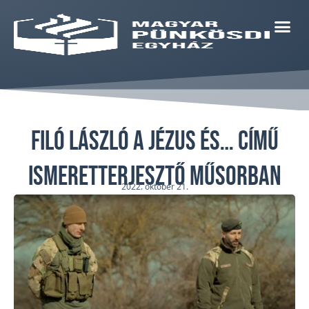
Filó László a Jézus és… című
ismeretterjesztő műsorban
2022. október 21.