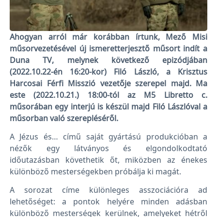
Ahogyan arról már korábban írtunk, Mező Misi
műsorvezetésével új ismeretterjesztő műsort indít a
Duna TV, melynek következő epizódjában
(2022.10.22-én 16:20-kor) Filó László, a Krisztus
Harcosai Férfi Misszió vezetője szerepel majd. Ma
este (2022.10.21.) 18:00-tól az M5 Libretto c.
műsorában egy interjú is készül majd Filó Lászlóval a
műsorban való szerepléséről.
A Jézus és… című saját gyártású produkcióban a
nézők egy látványos és elgondolkodtató
időutazásban követhetik őt, miközben az énekes
különböző mesterségekben próbálja ki magát.
A sorozat címe különleges asszociációra ad
lehetőséget: a pontok helyére minden adásban
különböző mesterségek kerülnek, amelyeket hétről