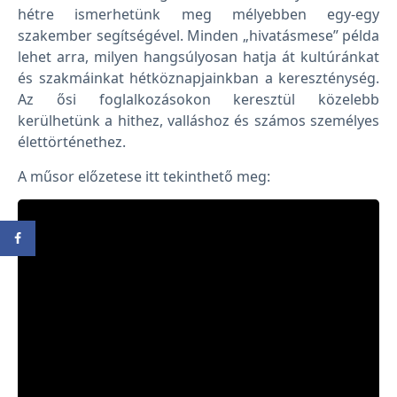
hétre ismerhetünk meg mélyebben egy-egy
szakember segítségével. Minden „hivatásmese” példa
lehet arra, milyen hangsúlyosan hatja át kultúránkat
és szakmáinkat hétköznapjainkban a kereszténység.
Az ősi foglalkozásokon keresztül közelebb
kerülhetünk a hithez, valláshoz és számos személyes
élettörténethez.
A műsor előzetese itt tekinthető meg: