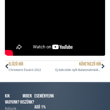
ELŐZŐ HÍR
KÖVETKEZŐ HÍR
Christeens Évzáró 2022
Új bölcsőde nyílt Balatonalmádiban
Kik
Miben
Eseményeink
vagyunk?
hiszünk?
Adó 1%
Rólunk