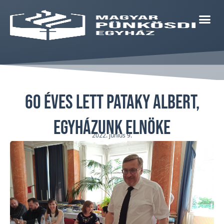
60 éves lett Pataky Albert,
egyházunk elnöke
2022. június 9.