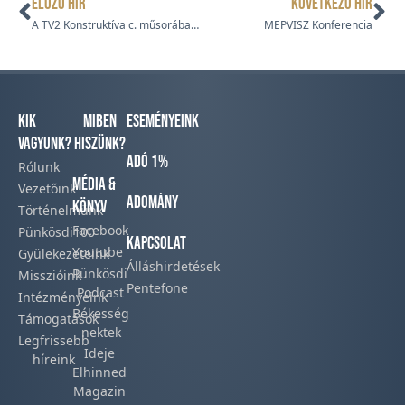
ELŐZŐ HÍR
KÖVETKEZŐ HÍR
A TV2 Konstruktíva c. műsorában a kaposvári Ruhagyár Lakópark
MEPVISZ Konferencia
Kik
Miben
Eseményeink
vagyunk?
hiszünk?
Adó 1%
Rólunk
Média &
Vezetőink
Adomány
Könyv
Történelmünk​
Facebook​
Pünkösdi100
Kapcsolat
Youtube
Gyülekezeteink​
Álláshirdetések
Pünkösdi
Misszióink​
Pentefone
Podcast​
Intézményeink
Békesség
Támogatások
nektek
Legfrissebb
Ideje
híreink​
Elhinned
Magazin