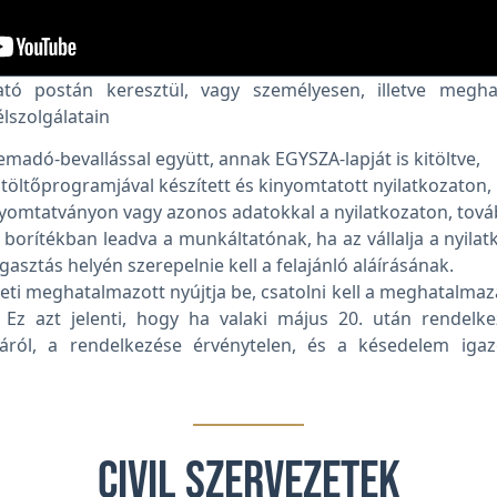
tó postán keresztül, vagy személyesen, illetve meghata
lszolgálatain
emadó-bevallással együtt, annak EGYSZA-lapját is kitöltve,
kitöltőprogramjával készített és kinyomtatott nyilatkozaton,
nyomtatványon vagy azonos adatokkal a nyilatkozaton, tov
t borítékban leadva a munkáltatónak, ha az vállalja a nyila
gasztás helyén szerepelnie kell a felajánló aláírásának.
eti meghatalmazott nyújtja be, csatolni kell a meghatalmazá
Ez azt jelenti, hogy ha valaki május 20. után rendelkez
áról, a rendelkezése érvénytelen, és a késedelem iga
Civil szervezetek