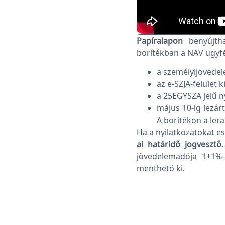
Papíralapon
benyújtha
borítékban a NAV ügyfé
a személyijövedel
az e-SZJA-felület 
a 25EGYSZA jelű 
május 10-ig lezár
A borítékon a lera
Ha a nyilatkozatokat es
ai határidő jogvesztő.
jövedelemadója 1+1%-
menthető ki.