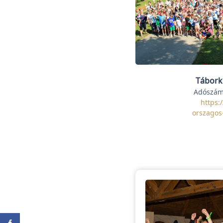
Tábork
Adószám
https:
orszagos