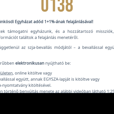
0138
kösdi Egyházat adód 1+1%-ának felajánlásával!
ek támogatni egyházunk, és a hozzátartozó missziók, 
ormációt találtok a felajánlás menetéről.
ggetlenül az szja-bevallás módjától – a bevallással együ
zerűbben
elektronikusan
nyújtható be:
lületen
, online kitöltve vagy
llással együtt, annak EGYSZA-lapját is kitöltve vagy
-nyomtatvány kitöltésével.
en történő benyújtás menete az alábbi videóban látható 1:2