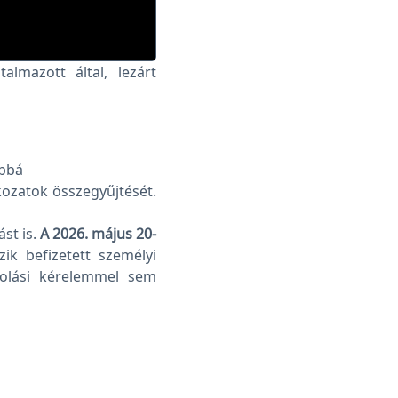
lmazott által, lezárt
ábbá
tkozatok összegyűjtését.
st is.
A 2026. május 20-
ik befizetett személyi
zolási kérelemmel sem