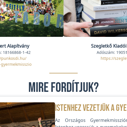
ert Alapítvány
Szegletkő Kiadói
: 18166868-1-42
Adószám: 19051
//punkosdi.hu/
https://szegle
-gyermekmisszio
Mire fordítjuk?
Istenhez vezetjük a gy
Az Országos Gyermekmisszió
Istenhez vezessük a gyermekeket.