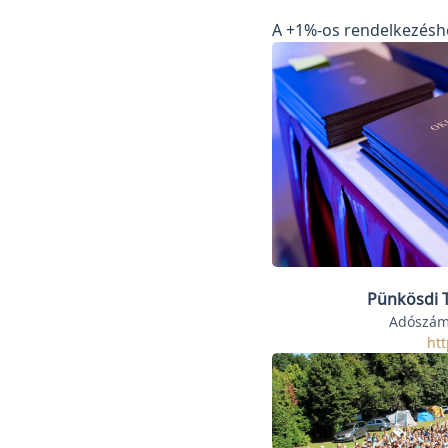
A +1%-os rendelkezéshez
Pünkösdi T
Adószám
htt