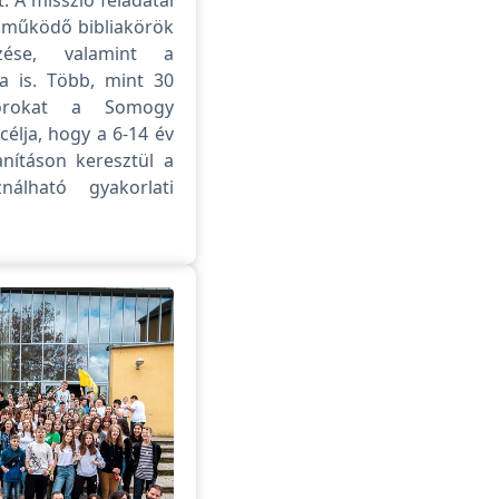
n működő bibliakörök
zése, valamint a
a is. Több, mint 30
borokat a Somogy
élja, hogy a 6-14 év
anításon keresztül a
álható gyakorlati