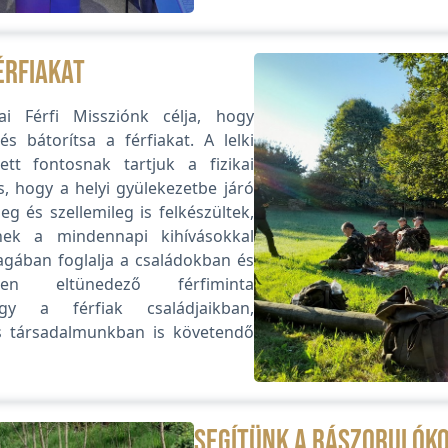
érfiakat
ai Férfi Missziónk célja, hogy
 és bátorítsa a férfiakat. A lelki
ett fontosnak tartjuk a fizikai
is, hogy a helyi gyülekezetbe járó
ileg és szellemileg is felkészültek,
nek a mindennapi kihívásokkal
gában foglalja a családokban és
ben eltünedező férfiminta
hogy a férfiak családjaikban,
s társadalmunkban is követendő
Segítünk a rászorulók