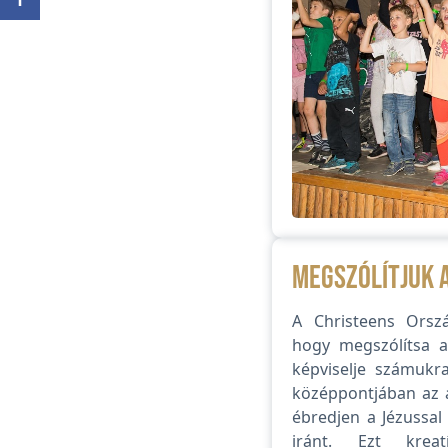
Megszólítjuk 
A Christeens Orszá
hogy megszólítsa a 
képviselje számukra
középpontjában az á
ébredjen a Jézussal
iránt. Ezt kreat