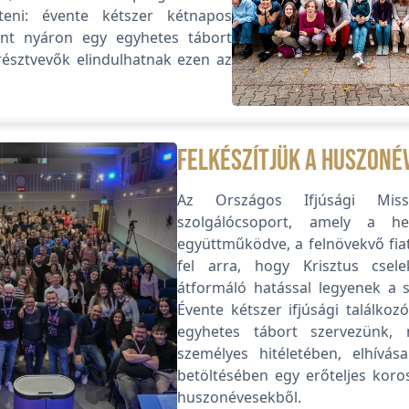
íteni: évente kétszer kétnapos
mint nyáron egy egyhetes tábort
résztvevők elindulhatnak ezen az
Felkészítjük a huszoné
Az Országos Ifjúsági Mis
szolgálócsoport, amely a hel
együttműködve, a felnövekvő fiat
fel arra, hogy Krisztus csele
átformáló hatással legyenek a s
Évente kétszer ifjúsági találkoz
egyhetes tábort szervezünk, 
személyes hitéletében, elhívás
betöltésében egy erőteljes koro
huszonévesekből.