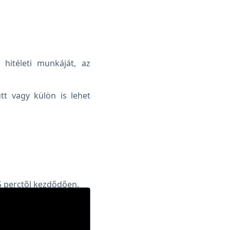
hitéleti munkáját, az
tt vagy külön is lehet
5 perctől kezdődően.