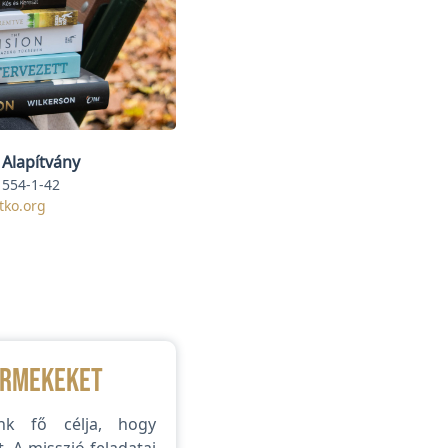
 Alapítvány
554-1-42
tko.org
ermekeket
nk fő célja, hogy
 A misszió feladatai