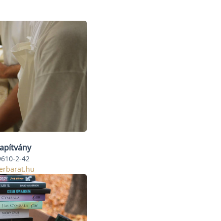
apítvány
610-2-42
erbarat.hu