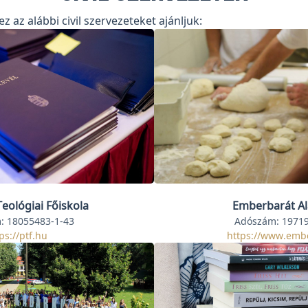
 az alábbi civil szervezeteket ajánljuk:
eológiai Főiskola
Emberbarát Al
: 18055483-1-43
Adószám: 19719
ps://ptf.hu
https://www.emb