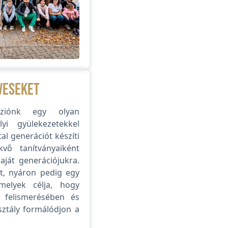
veseket
sziónk egy olyan
yi gyülekezetekkel
al generációt készíti
kvő tanítványaiként
aját generációjukra.
ót, nyáron pedig egy
melyek célja, hogy
a felismerésében és
sztály formálódjon a