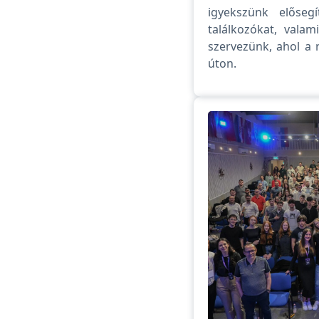
igyekszünk előseg
találkozókat, vala
szervezünk, ahol a 
úton.