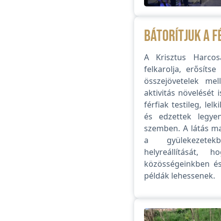
Bátorítjuk a f
A Krisztus Harcos
felkarolja, erősítse
összejövetelek mell
aktivitás növelését 
férfiak testileg, lelk
és edzettek legye
szemben. A látás ma
a gyülekezetek
helyreállítását, 
közösségeinkben é
példák lehessenek.