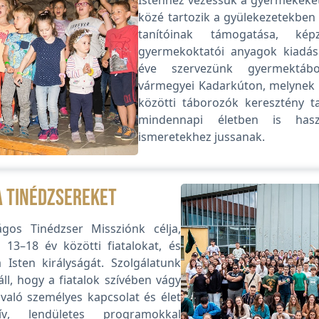
közé tartozik a gyülekezetekbe
tanítóinak támogatása, kép
gyermekoktatói anyagok kiadás
éve szervezünk gyermektá
vármegyei Kadarkúton, melynek c
közötti táborozók keresztény t
mindennapi életben is haszn
ismeretekhez jussanak.
a tinédzsereket
gos Tinédzser Missziónk célja,
13–18 év közötti fiatalokat, és
 Isten királyságát. Szolgálatunk
ll, hogy a fiatalok szívében vágy
 való személyes kapcsolat és élet
ív, lendületes programokkal