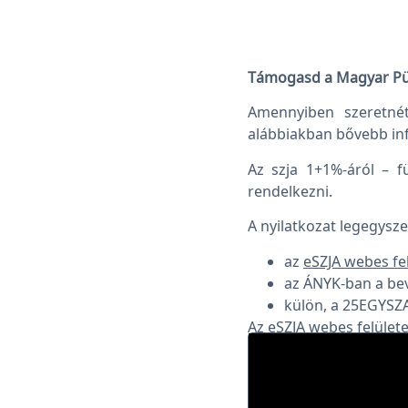
Támogasd a Magyar Pün
Amennyiben szeretnét
alábbiakban bővebb inf
Az szja 1+1%-áról – fü
rendelkezni.
A nyilatkozat legegys
az
eSZJA webes fe
az ÁNYK-ban a beva
külön, a 25EGYSZA
Az eSZJA webes felület