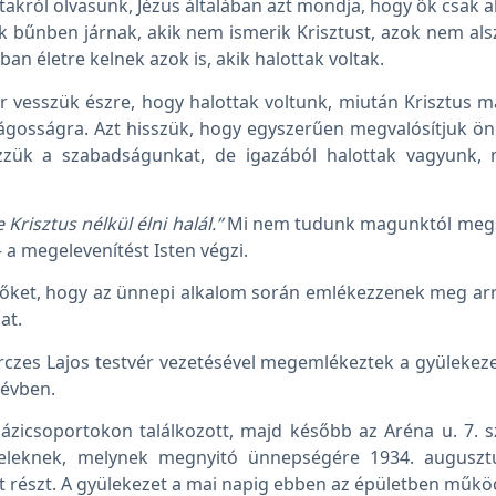
akról olvasunk, Jézus általában azt mondja, hogy ők csak a
Akik bűnben járnak, akik nem ismerik Krisztust, azok nem al
ban életre kelnek azok is, akik halottak voltak.
 vesszük észre, hogy halottak voltunk, miután Krisztus má
ilágosságra. Azt hisszük, hogy egyszerűen megvalósítjuk ö
zzük a szabadságunkat, de igazából halottak vagyunk,
e Krisztus nélkül élni halál.”
Mi nem tudunk magunktól megs
a megelevenítést Isten végzi.
évőket, hogy az ünnepi alkalom során emlékezzenek meg arró
at.
rczes Lajos testvér vezetésével megemlékeztek a gyülekezet
 évben.
ázicsoportokon találkozott, majd később az Aréna u. 7. s
teleknek, melynek megnyitó ünnepségére 1934. augusztu
tt részt. A gyülekezet a mai napig ebben az épületben műkö