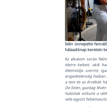
Idén ünnepelte fennáll
hálaadónap keretein b
Az alkalom során Német
életre keltett, akik h
életmódja szerint; i
engedetlenség fiaiban 
a test és az érzékek ha
De Isten, gazdag lévén 
halottak voltunk a vét
vele együtt feltámaszto