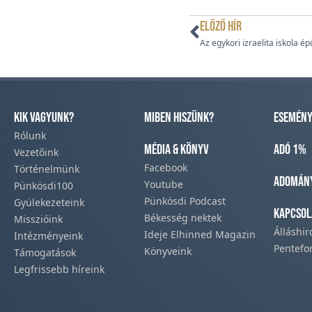
ELŐZŐ HÍR
Kik vagyunk?
Miben hiszünk?
Esemény
Rólunk
Média & Könyv
Adó 1%
Vezetőink
Facebook​
Történelmünk​
Adomán
Youtube
Pünkösdi100
Pünkösdi Podcast​
Gyülekezeteink​
Kapcsol
Békesség nektek
Misszióink​
Álláshi
Ideje Elhinned Magazin
Intézményeink
Pentefo
Könyveink
Támogatások
Legfrissebb híreink​