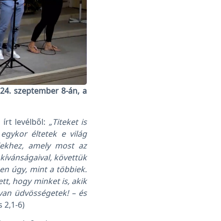
24. szeptember 8-án, a
írt levélből:
„Titeket is
 egykor éltetek e világ
lekhez, amely most az
kívánságaival, követtük
pen úgy, mint a többiek.
tt, hogy minket is, akik
 van üdvösségetek! – és
 2,1-6)