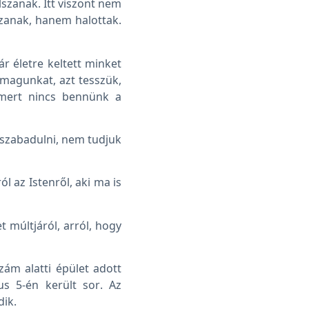
lszanak. Itt viszont nem
szanak, hanem halottak.
r életre keltett minket
nmagunkat, azt tesszük,
 mert nincs bennünk a
zabadulni, nem tudjuk
l az Istenről, aki ma is
 múltjáról, arról, hogy
zám alatti épület adott
s 5-én került sor. Az
dik.