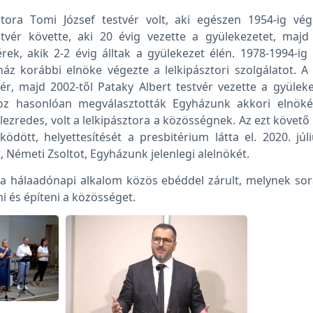
ora Tomi József testvér volt, aki egészen 1954-ig vég
tvér követte, aki 20 évig vezette a gyülekezetet, maj
rek, akik 2-2 évig álltak a gyülekezet élén. 1978-1994-ig 
z korábbi elnöke végezte a lelkipásztori szolgálatot. 
r, majd 2002-től Pataky Albert testvér vezette a gyüleke
hoz hasonlóan megválasztották Egyházunk akkori elnöké
lezredes, volt a lelkipásztora a közösségnek. Az ezt követ
ködött, helyettesítését a presbitérium látta el. 2020. júl
, Németi Zsoltot, Egyházunk jelenlegi alelnökét.
 hálaadónapi alkalom közös ebéddel zárult, melynek sorá
i és építeni a közösséget.