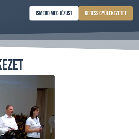
Ismerd meg Jézust
Keress gyülekezetet
kezet