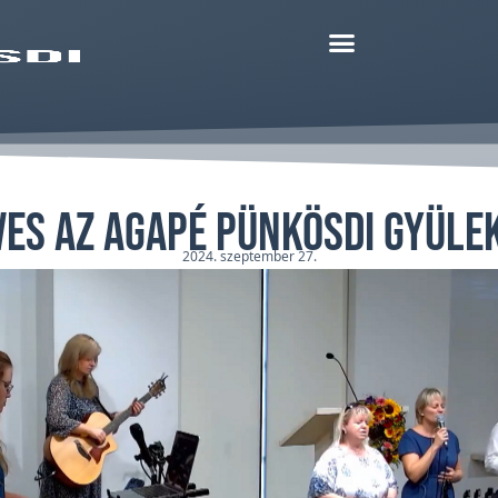
ves az Agapé Pünkösdi Gyüle
2024. szeptember 27.