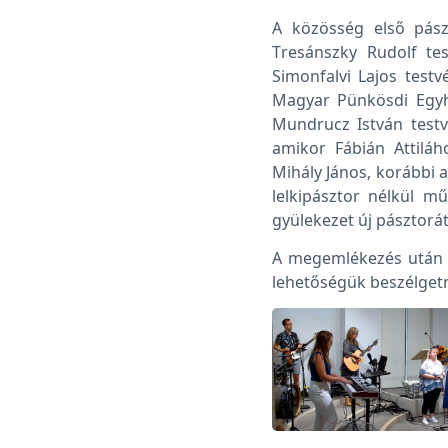
A közösség első pászt
Tresánszky Rudolf tes
Simonfalvi Lajos testvé
Magyar Pünkösdi Egyhá
Mundrucz István testvé
amikor Fábián Attilá
Mihály János, korábbi a
lelkipásztor nélkül mű
gyülekezet új pásztorát
A megemlékezés után a
lehetőségük beszélgetn