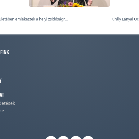
Az egykori izraelita iskola épületében emlékeztek a helyi zsidóságra Hajdúsámsonban
Király Lányai O
eink
y
at
rdetések
ne