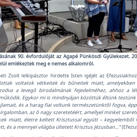
ásának 90. évfordulóját az Agapé Pünkösdi Gyülekezet. 20
elül emlékeztek meg e nemes alkalomról.
i Zsolt lelkipásztor hirdette Isten igéjét az Efezusiakhoz 
alottak voltatok vétkeitek és bűneitek miatt, amelyekben
gazodva a levegő birodalmának fejedelméhez, ahhoz a lé
működik. Egykor mi is mindnyájan közöttük éltünk testünk 
jlamait, és a harag fiai voltunk természetünktől fogva, ép
irgalomban, az ő nagy szeretetéért, amellyel minket szerete
kek miatt, életre keltett Krisztussal együtt – kegyelemből
tt, és a mennyei világba ültetett Krisztus Jézusban…”
(Efezus