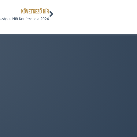
KÖVETKEZŐ HÍR
rszágos Női Konferencia 2024