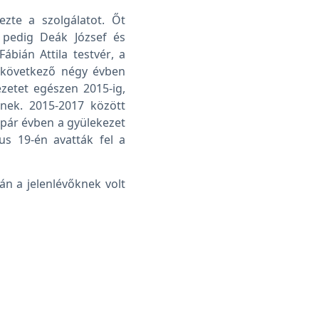
ezte a szolgálatot. Őt
d pedig Deák József és
Fábián Attila testvér, a
A következő négy évben
zetet egészen 2015-ig,
nek. 2015-2017 között
ő pár évben a gyülekezet
ius 19-én avatták fel a
n a jelenlévőknek volt