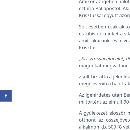
Amikor az igében halott
ezt írja Pál apostol. 
Krisztussal együtt azon
Sok esetben csak akkor
és kihívott minket a v
amit akarunk és élve
Krisztus.
„Krisztussal élni élet, d
magunkat megváltani – 
Zsolt bíztatta a jelenl
megeleveníti a halottak
Az igehirdetés után Bé
mi történt az elmúlt 90
A gyülekezet először h
otthont az összejöve
alkalmon kb. 500 fő ve