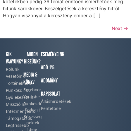
kötetekben pedig 36 témát érintően ismerhetőek meg
hitünk sarokkövei. Beszélgetések a keresztény hitről.
Hogyan viszonyul a keresztény ember a […]
Next
→
Kik
Miben
Eseményeink
vagyunk?
hiszünk?
Adó 1%
Rólunk
Média &
Vezetőink
Adomány
Könyv
Történelmünk​
Facebook​
Pünkösdi100
Kapcsolat
Youtube
Gyülekezeteink​
Álláshirdetések
Pünkösdi
Misszióink​
Pentefone
Podcast​
Intézményeink
Békesség
Támogatások
nektek
Legfrissebb
Ideje