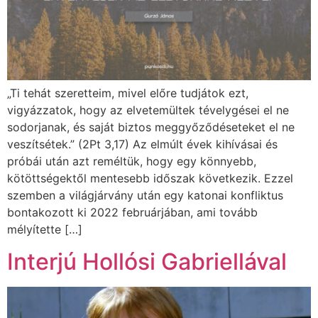
„Ti tehát szeretteim, mivel előre tudjátok ezt,
vigyázzatok, hogy az elvetemültek tévelygései el ne
sodorjanak, és saját biztos meggyőződéseteket el ne
veszítsétek.” (2Pt 3,17) Az elmúlt évek kihívásai és
próbái után azt reméltük, hogy egy könnyebb,
kötöttségektől mentesebb időszak következik. Ezzel
szemben a világjárvány után egy katonai konfliktus
bontakozott ki 2022 februárjában, ami tovább
mélyítette […]
Interjú Hollósi Gabriellával