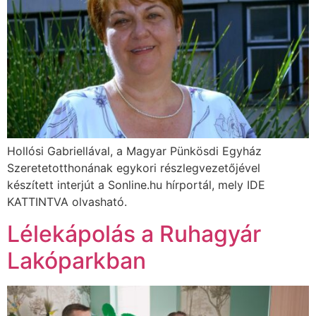
Hollósi Gabriellával, a Magyar Pünkösdi Egyház
Szeretetotthonának egykori részlegvezetőjével
készített interjút a Sonline.hu hírportál, mely IDE
KATTINTVA olvasható.
Lélekápolás a Ruhagyár
Lakóparkban