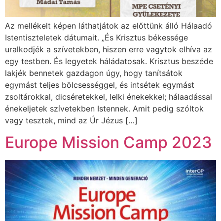
Az mellékelt képen láthatjátok az előttünk álló Hálaadó
Istentiszteletek dátumait. „És Krisztus békessége
uralkodjék a szívetekben, hiszen erre vagytok elhíva az
egy testben. És legyetek háládatosak. Krisztus beszéde
lakjék bennetek gazdagon úgy, hogy tanítsátok
egymást teljes bölcsességgel, és intsétek egymást
zsoltárokkal, dicséretekkel, lelki énekekkel; hálaadással
énekeljetek szívetekben Istennek. Amit pedig szóltok
vagy tesztek, mind az Úr Jézus […]
Europe Mission Camp 2023