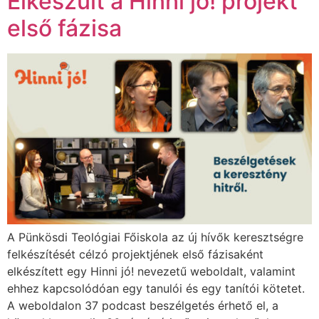
Elkészült a Hinni jó! projekt
első fázisa
A Pünkösdi Teológiai Főiskola az új hívők keresztségre
felkészítését célzó projektjének első fázisaként
elkészített egy Hinni jó! nevezetű weboldalt, valamint
ehhez kapcsolódóan egy tanulói és egy tanítói kötetet.
A weboldalon 37 podcast beszélgetés érhető el, a