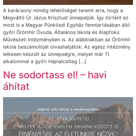
A karácsony mindig lehetőséget teremt arra, hogy a
Megváltó Úr Jézus Krisztust ünnepeljük. Így történt ez
most is a Magyar Pünkösdi Egyház fenntartásában álló
győri Örömhír Óvoda, Általános Iskola és Alapfokú
Művészeti Intézményben is. Az alábbiakban az Örömhír
Iskola beszámolóját olvashatjátok: Az egész intézmény
lelkesen készült az ünnepségre, melyet már 11.
alkalommal a győri Hajnalcsillag […]
Ne sodortass el! – havi
áhítat