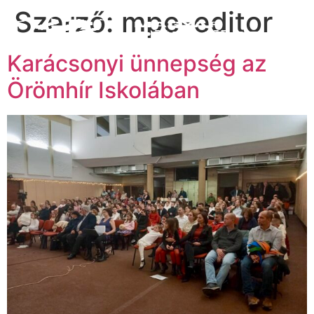
Szerző:
mpe-editor
Karácsonyi ünnepség az
Örömhír Iskolában