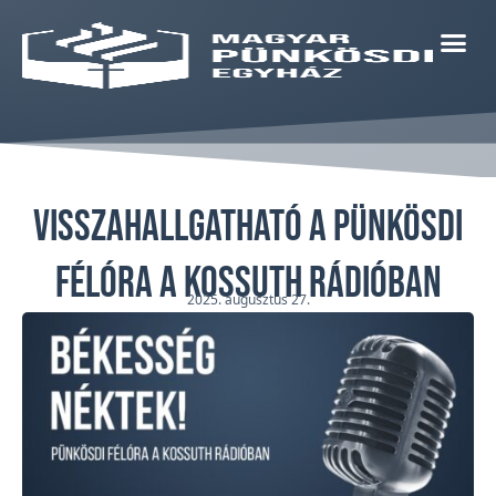
Visszahallgatható a Pünkösdi
félóra a Kossuth Rádióban
2025. augusztus 27.