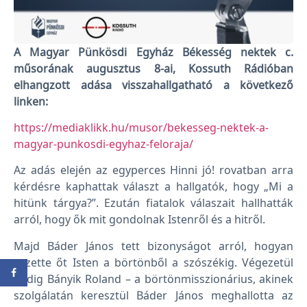
A Magyar Pünkösdi Egyház Békesség nektek c.
műsorának augusztus 8-ai, Kossuth Rádióban
elhangzott adása visszahallgatható a következő
linken:
https://mediaklikk.hu/musor/bekesseg-nektek-a-
magyar-punkosdi-egyhaz-feloraja/
Az adás elején az egyperces Hinni jó! rovatban arra
kérdésre kaphattak választ a hallgatók, hogy „Mi a
hitünk tárgya?”. Ezután fiatalok válaszait hallhatták
arról, hogy ők mit gondolnak Istenről és a hitről.
Majd Báder János tett bizonyságot arról, hogyan
vezette őt Isten a börtönből a szószékig. Végezetül
pedig Bányik Roland – a börtönmisszionárius, akinek
szolgálatán keresztül Báder János meghallotta az