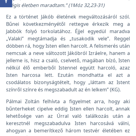
mégis életben maradtam.” (1Móz 32,23-31)
Ez a történet Jákób életének megváltozásáról szól.
Bűnei következményétől rettegve érkezik meg a
Jabbók folyó torkolatához. Éjjel egyedül maradva
„Valaki” megtámadja és „tusakodik vele”. Reggel
döbben rá, hogy Isten ellen harcolt. A felismerés után
nemcsak a neve változott Jákóbról Izráelre, hanem a
jelleme is, hisz a csaló, cselvető, magában bízó, Isten
nélkül élő emberből Istennel együtt harcoló, azaz
Isten harcosa lett. Ezután mondhatta el azt a
csodálatos bizonyságtételt, hogy „láttam az Istent
színről színre és megszabadult az én lelkem” (KG).
Pálmai Zoltán felhívta a figyelmet arra, hogy aki
bűnterheket cipelve eddig Isten ellen harcolt, annak
lehetősége van az Úrral való találkozás után a
keresztnél megszabadulva Isten harcosává válni,
ahogyan a bemerítkező három testvér életében ez