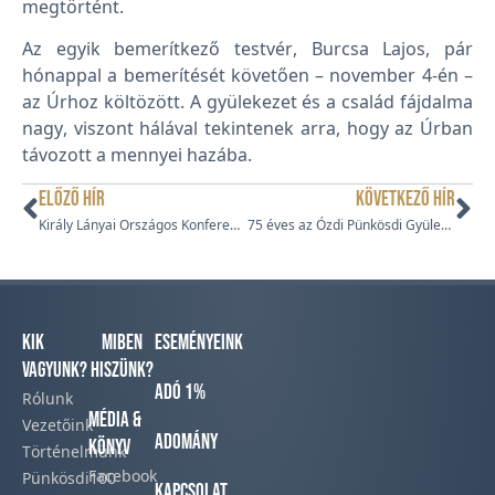
megtörtént.
Az egyik bemerítkező testvér, Burcsa Lajos, pár
hónappal a bemerítését követően – november 4-én –
az Úrhoz költözött. A gyülekezet és a család fájdalma
nagy, viszont hálával tekintenek arra, hogy az Úrban
távozott a mennyei hazába.
ELŐZŐ HÍR
KÖVETKEZŐ HÍR
Király Lányai Országos Konferencia
75 éves az Ózdi Pünkösdi Gyülekezet
Kik
Miben
Eseményeink
vagyunk?
hiszünk?
Adó 1%
Rólunk
Média &
Vezetőink
Adomány
Könyv
Történelmünk​
Facebook​
Pünkösdi100
Kapcsolat