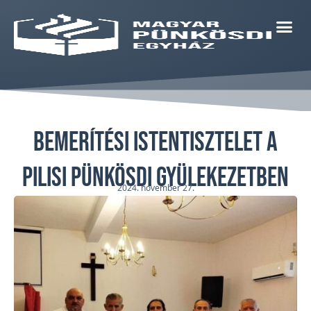
Bemerítési istentisztelet a
Pilisi Pünkösdi Gyülekezetben
2024. november 27.