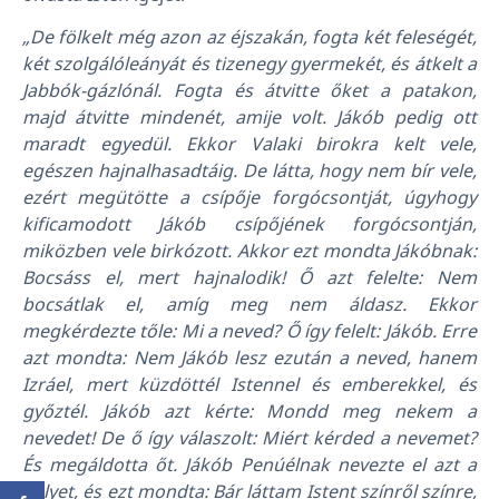
„De fölkelt még azon az éjszakán, fogta két feleségét,
két szolgálóleányát és tizenegy gyermekét, és átkelt a
Jabbók-gázlónál. Fogta és átvitte őket a patakon,
majd átvitte mindenét, amije volt. Jákób pedig ott
maradt egyedül. Ekkor Valaki birokra kelt vele,
egészen hajnalhasadtáig. De látta, hogy nem bír vele,
ezért megütötte a csípője forgócsontját, úgyhogy
kificamodott Jákób csípőjének forgócsontján,
miközben vele birkózott. Akkor ezt mondta Jákóbnak:
Bocsáss el, mert hajnalodik! Ő azt felelte: Nem
bocsátlak el, amíg meg nem áldasz. Ekkor
megkérdezte tőle: Mi a neved? Ő így felelt: Jákób. Erre
azt mondta: Nem Jákób lesz ezután a neved, hanem
Izráel, mert küzdöttél Istennel és emberekkel, és
győztél. Jákób azt kérte: Mondd meg nekem a
nevedet! De ő így válaszolt: Miért kérded a nevemet?
És megáldotta őt. Jákób Penúélnak nevezte el azt a
helyet, és ezt mondta: Bár láttam Istent színről színre,