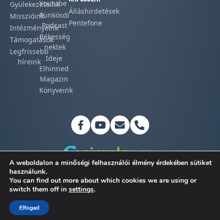
Youtube
Gyülekezeteink​
Álláshirdetések
Pünkösdi
Misszióink​
Pentefone
Podcast​
Intézményeink
Békesség
Támogatások
nektek
Legfrissebb
Ideje
híreink​
Elhinned
Magazin
Könyveink
A weboldalon a minőségi felhasználói élmény érdekében sütiket
használunk.
You can find out more about which cookies we are using or
Adatkezelési tájékoztató
switch them off in
settings
.
©2026 Magyar Pünkösdi Egyház
Elfogad