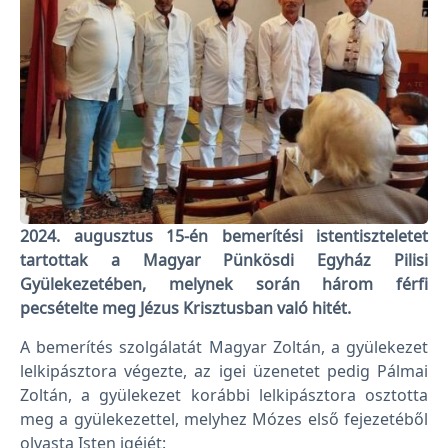
2024. augusztus 15-én bemerítési istentiszteletet
tartottak a Magyar Pünkösdi Egyház Pilisi
Gyülekezetében, melynek során három férfi
pecsételte meg Jézus Krisztusban való hitét.
A bemerítés szolgálatát Magyar Zoltán, a gyülekezet
lelkipásztora végezte, az igei üzenetet pedig Pálmai
Zoltán, a gyülekezet korábbi lelkipásztora osztotta
meg a gyülekezettel, melyhez Mózes első fejezetéből
olvasta Isten igéjét: