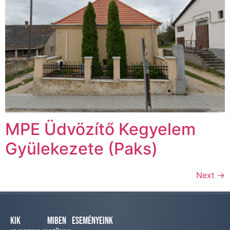
MPE Üdvözítő Kegyelem
Gyülekezete (Paks)
Next
→
Kik
Miben
Eseményeink