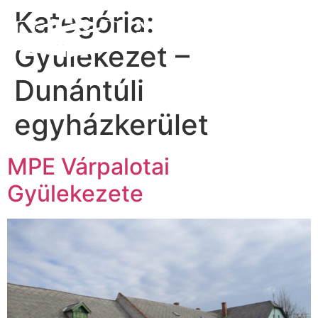
Kategória:
Gyülekezet –
Dunántúli
egyházkerület
MPE Várpalotai
Gyülekezete