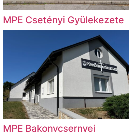
MPE Csetényi Gyülekezete
MPE Bakonycsernyei