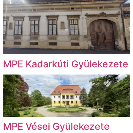
MPE Kadarkúti Gyülekezete
MPE Vései Gyülekezete