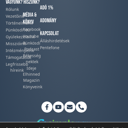
vagyunk?
hiszünk?
Adó 1%
Rólunk
Média &
Vezetőink
Adomány
Könyv
Történelmünk​
Facebook​
Pünkösdi100
Kapcsolat
Youtube
Gyülekezeteink​
Álláshirdetések
Pünkösdi
Misszióink​
Pentefone
Podcast​
Intézményeink
Békesség
Támogatások
nektek
Legfrissebb
Ideje
híreink​
Elhinned
Magazin
Könyveink