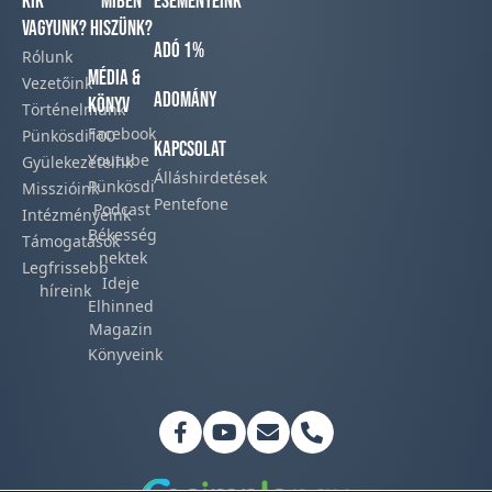
Kik
Miben
Eseményeink
vagyunk?
hiszünk?
Adó 1%
Rólunk
Média &
Vezetőink
Adomány
Könyv
Történelmünk​
Facebook​
Pünkösdi100
Kapcsolat
Youtube
Gyülekezeteink​
Álláshirdetések
Pünkösdi
Misszióink​
Pentefone
Podcast​
Intézményeink
Békesség
Támogatások
nektek
Legfrissebb
Ideje
híreink​
Elhinned
Magazin
Könyveink