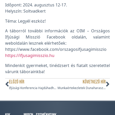
Időpont: 2024. augusztus 12-17.
Helyszín: Soltvadkert
Téma: Legyél eszköz!
A táborról további információk az OIM – Országos
Ifjúsági Misszió Facebook oldalán, valamint
weboldalán lesznek elérhetőek:
https://www.facebook.com/orszagosifjusagimisszio
https://ifjusagimisszio.hu
Mindenkit gyermeket, tinédzsert és fiatalt szeretettel
várunk táborainkba!
ELŐZŐ HÍR
KÖVETKEZŐ HÍR
Ifjúsági Konferencia Hajdúhadházon
Munkaértekezletek Dunaharasztiban és Esztergomban