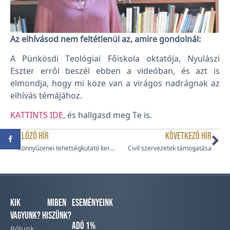
Az elhívásod nem feltétlenül az, amire gondolnál:
A Pünkösdi Teológiai Főiskola oktatója, Nyulászi
Eszter erről beszél ebben a videóban, és azt is
elmondja, hogy mi köze van a virágos nadrágnak az
elhívás témájához.
KATTINTS IDE
, és hallgasd meg Te is.
ELŐZŐ HÍR
KÖVETKEZŐ HÍR
Könnyűzenei tehetségkutató keresztény fiatalok számára
Civil szervezetek támogatása
Kik
Miben
Eseményeink
vagyunk?
hiszünk?
Adó 1%
Rólunk