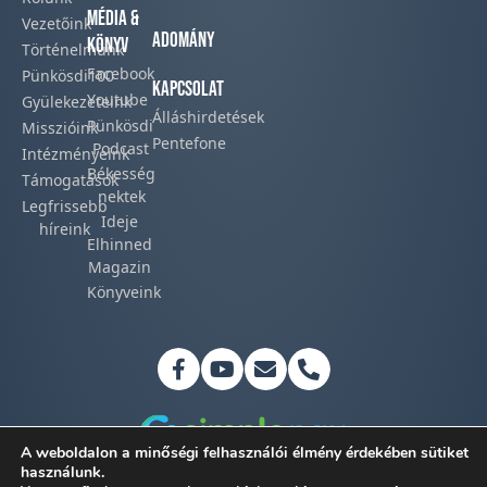
Média &
Vezetőink
Adomány
Könyv
Történelmünk​
Facebook​
Pünkösdi100
Kapcsolat
Youtube
Gyülekezeteink​
Álláshirdetések
Pünkösdi
Misszióink​
Pentefone
Podcast​
Intézményeink
Békesség
Támogatások
nektek
Legfrissebb
Ideje
híreink​
Elhinned
Magazin
Könyveink
A weboldalon a minőségi felhasználói élmény érdekében sütiket
használunk.