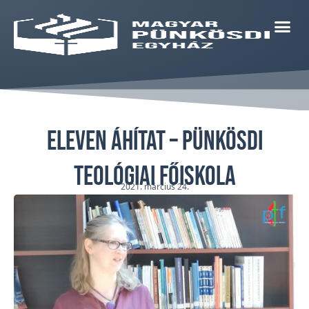
Eleven áhítat – Pünkösdi
Teológiai Főiskola
2021. március 24.