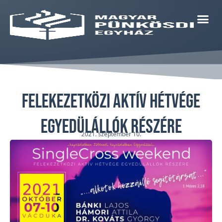
Felekezetközi aktív hétvége
egyedülállók részére
2021. szeptember 10.