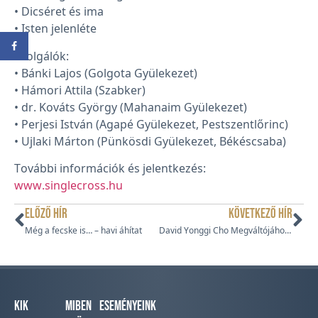
• Dicséret és ima
• Isten jelenléte
Szolgálók:
• Bánki Lajos (Golgota Gyülekezet)
• Hámori Attila (Szabker)
• dr. Kováts György (Mahanaim Gyülekezet)
• Perjesi István (Agapé Gyülekezet, Pestszentlőrinc)
• Ujlaki Márton (Pünkösdi Gyülekezet, Békéscsaba)
További információk és jelentkezés:
www.singlecross.hu
ELŐZŐ HÍR
KÖVETKEZŐ HÍR
Még a fecske is… – havi áhítat
David Yonggi Cho Megváltójához költözött
Kik
Miben
Eseményeink