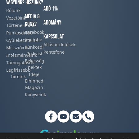
vagyunk?
hiszünk?
Adó 1%
Rólunk
Média &
Vezetőink
Adomány
Könyv
Történelmünk​
Facebook​
Pünkösdi100
Kapcsolat
Youtube
Gyülekezeteink​
Álláshirdetések
Pünkösdi
Misszióink​
Pentefone
Podcast​
Intézményeink
Békesség
Támogatások
nektek
Legfrissebb
Ideje
híreink​
Elhinned
Magazin
Könyveink