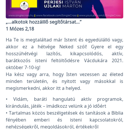
„…alkotok hozzáillő segítőtársat…”
1 Mózes 2,18
Ha Te is megtaláltad már Istent és egyedülálló vagy,
akkor ez a hétvége Neked szól! Gyere el egy
hosszúhétvégi lazítós, kikapcsolódós, aktív,
barátkozós isteni feltöltődésre Vácdukára 2021.
október 7-10-ig!
Ha kész vagy arra, hogy Isten vezessen az életed
minden területén, és nyitott vagy másokkal is
megismerkedni, akkor itt a helyed.
• Vidám, baráti hangulatú aktív programok,
kirándulás, játék – imádkozz velünk a jó időért
• Tartalmas közös beszélgetések és tanítások a Biblia
fényében emberi és isteni kapcsolatokról,
nehézségekről, megoldásokról, értékekről