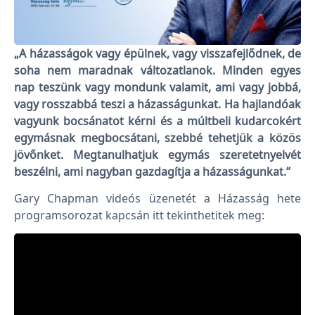
„A házasságok vagy épülnek, vagy visszafejlődnek, de
soha nem maradnak változatlanok. Minden egyes
nap teszünk vagy mondunk valamit, ami vagy jobbá,
vagy rosszabbá teszi a házasságunkat. Ha hajlandóak
vagyunk bocsánatot kérni és a múltbeli kudarcokért
egymásnak megbocsátani, szebbé tehetjük a közös
jövőnket. Megtanulhatjuk egymás szeretetnyelvét
beszélni, ami nagyban gazdagítja a házasságunkat.”
Gary Chapman videós üzenetét a Házasság hete
programsorozat kapcsán itt tekinthetitek meg: