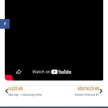
ELŐZŐ HÍR
KÖVETKEZŐ HÍR
Mai Ige – Házasság Hete
Eleven Podcast #1