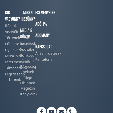
Kik
Miben
Eseményeink
vagyunk?
hiszünk?
Adó 1%
Rólunk
Média &
Vezetőink
Adomány
Könyv
Történelmünk​
Facebook​
Pünkösdi100
Kapcsolat
Youtube
Gyülekezeteink​
Álláshirdetések
Pünkösdi
Misszióink​
Pentefone
Podcast​
Intézményeink
Békesség
Támogatások
nektek
Legfrissebb
Ideje
híreink​
Elhinned
Magazin
Könyveink