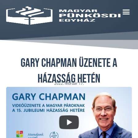
Gary Chapman üzenete a
Házasság Hetén
2022. február 17.