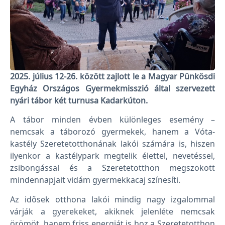
2025. július 12-26. között zajlott le a Magyar Pünkösdi
Egyház Országos Gyermekmisszió által szervezett
nyári tábor két turnusa Kadarkúton.
A tábor minden évben különleges esemény –
nemcsak a táborozó gyermekek, hanem a Vóta-
kastély Szeretetotthonának lakói számára is, hiszen
ilyenkor a kastélypark megtelik élettel, nevetéssel,
zsibongással és a Szeretetotthon megszokott
mindennapjait vidám gyermekkacaj színesíti.
Az idősek otthona lakói mindig nagy izgalommal
várják a gyerekeket, akiknek jelenléte nemcsak
örömöt, hanem friss energiát is hoz a Szeretetotthon