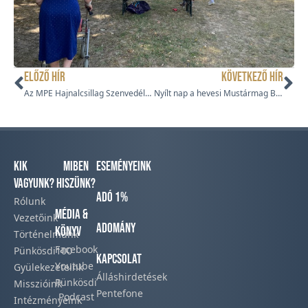
ELŐZŐ HÍR
KÖVETKEZŐ HÍR
Az MPE Hajnalcsillag Szenvedélybetegek Rehabilitációs Otthona a Csillagpont táborban
Nyílt nap a hevesi Mustármag Bölcsődében
Kik
Miben
Eseményeink
vagyunk?
hiszünk?
Adó 1%
Rólunk
Média &
Vezetőink
Adomány
Könyv
Történelmünk​
Facebook​
Pünkösdi100
Kapcsolat
Youtube
Gyülekezeteink​
Álláshirdetések
Pünkösdi
Misszióink​
Pentefone
Podcast​
Intézményeink