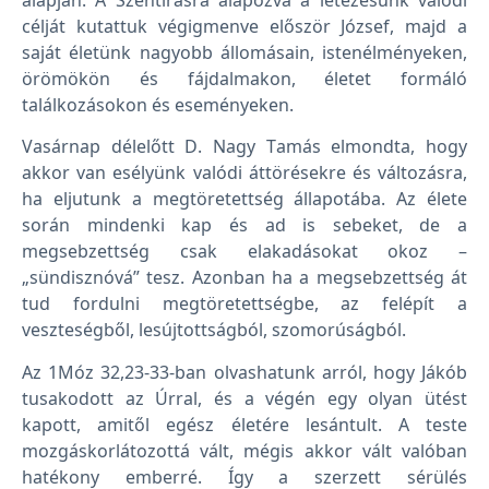
célját kutattuk végigmenve először József, majd a
saját életünk nagyobb állomásain, istenélményeken,
örömökön és fájdalmakon, életet formáló
találkozásokon és eseményeken.
Vasárnap délelőtt D. Nagy Tamás elmondta, hogy
akkor van esélyünk valódi áttörésekre és változásra,
ha eljutunk a megtöretettség állapotába. Az élete
során mindenki kap és ad is sebeket, de a
megsebzettség csak elakadásokat okoz –
„sündisznóvá” tesz. Azonban ha a megsebzettség át
tud fordulni megtöretettségbe, az felépít a
veszteségből, lesújtottságból, szomorúságból.
Az 1Móz 32,23-33-ban olvashatunk arról, hogy Jákób
tusakodott az Úrral, és a végén egy olyan ütést
kapott, amitől egész életére lesántult. A teste
mozgáskorlátozottá vált, mégis akkor vált valóban
hatékony emberré. Így a szerzett sérülés