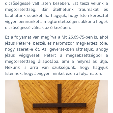
dicsőségessé vált Isten kezében. Ezt teszi velünk a
megtöretettség. Bár átélhetünk traumákat és
kaphatunk sebeket, ha hagyjuk, hogy Isten keresztül
vigyen bennünket a megtöretettségen, akkor a hegek
dicsőségessé válnak az ő kezében.
Ez a folyamat van megírva a Mt 26,69-75-ben is, ahol
Jézus Péterrel beszél, és háromszor megkérdezi tőle,
hogy szereti-e őt. Az igeversekben láthatjuk, ahogy
Jézus végigvezeti Pétert a megsebzettségből a
megtöretettség állapotába, ami a helyreállás útja.
Nekünk is arra van szükségünk, hogy hagyjuk
Istennek, hogy átvigyen minket ezen a folyamaton.