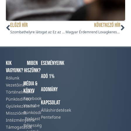
ELŐZŐ HÍR
KÖVETKEZŐ HÍR
Szombathelyre látogat az Ez az a nap!
Magyar Érdemrend Lovagkereszt kitüntetést kapott Bereczki Sándor lelkész
Kik
Miben
Eseményeink
vagyunk?
hiszünk?
Adó 1%
Rólunk
Média &
Vezetőink
Adomány
Könyv
Történelmünk​
Facebook​
Pünkösdi100
Kapcsolat
Youtube
Gyülekezeteink​
Álláshirdetések
Pünkösdi
Misszióink​
Pentefone
Podcast​
Intézményeink
Békesség
Támogatások