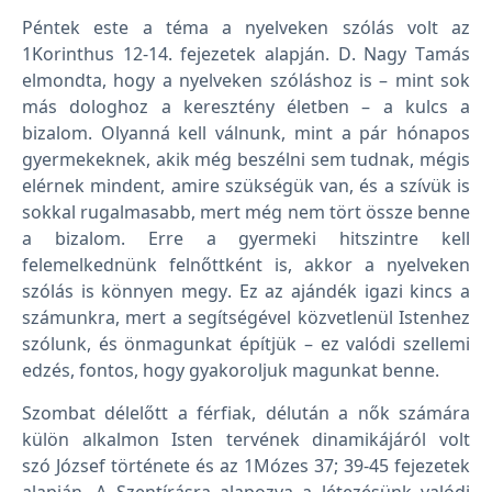
Péntek este a téma a nyelveken szólás volt az
1Korinthus 12-14. fejezetek alapján. D. Nagy Tamás
elmondta, hogy a nyelveken szóláshoz is – mint sok
más dologhoz a keresztény életben – a kulcs a
bizalom. Olyanná kell válnunk, mint a pár hónapos
gyermekeknek, akik még beszélni sem tudnak, mégis
elérnek mindent, amire szükségük van, és a szívük is
sokkal rugalmasabb, mert még nem tört össze benne
a bizalom. Erre a gyermeki hitszintre kell
felemelkednünk felnőttként is, akkor a nyelveken
szólás is könnyen megy. Ez az ajándék igazi kincs a
számunkra, mert a segítségével közvetlenül Istenhez
szólunk, és önmagunkat építjük – ez valódi szellemi
edzés, fontos, hogy gyakoroljuk magunkat benne.
Szombat délelőtt a férfiak, délután a nők számára
külön alkalmon Isten tervének dinamikájáról volt
szó József története és az 1Mózes 37; 39-45 fejezetek
alapján. A Szentírásra alapozva a létezésünk valódi