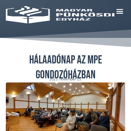
Hálaadónap az MPE
Gondozóházban
2025. november 25.