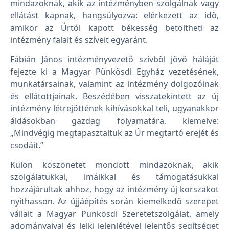
mindazoknak, akik az intézményben szolgálnak vagy
ellátást kapnak, hangsúlyozva: elérkezett az idő,
amikor az Úrtól kapott békesség betöltheti az
intézmény falait és szíveit egyaránt.
Fábián János intézményvezető szívből jövő háláját
fejezte ki a Magyar Pünkösdi Egyház vezetésének,
munkatársainak, valamint az intézmény dolgozóinak
és ellátottjainak. Beszédében visszatekintett az új
intézmény létrejöttének kihívásokkal teli, ugyanakkor
áldásokban gazdag folyamatára, kiemelve:
„Mindvégig megtapasztaltuk az Úr megtartó erejét és
csodáit.”
Külön köszönetet mondott mindazoknak, akik
szolgálatukkal, imáikkal és támogatásukkal
hozzájárultak ahhoz, hogy az intézmény új korszakot
nyithasson. Az újjáépítés során kiemelkedő szerepet
vállalt a Magyar Pünkösdi Szeretetszolgálat, amely
adományaival és lelki jelenlétével jelentős segítséget