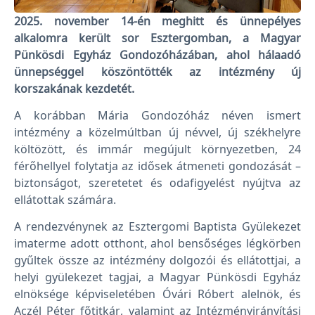
2025. november 14-én meghitt és ünnepélyes
alkalomra került sor Esztergomban, a Magyar
Pünkösdi Egyház Gondozóházában, ahol hálaadó
ünnepséggel köszöntötték az intézmény új
korszakának kezdetét.
A korábban Mária Gondozóház néven ismert
intézmény a közelmúltban új névvel, új székhelyre
költözött, és immár megújult környezetben, 24
férőhellyel folytatja az idősek átmeneti gondozását –
biztonságot, szeretetet és odafigyelést nyújtva az
ellátottak számára.
A rendezvénynek az Esztergomi Baptista Gyülekezet
imaterme adott otthont, ahol bensőséges légkörben
gyűltek össze az intézmény dolgozói és ellátottjai, a
helyi gyülekezet tagjai, a Magyar Pünkösdi Egyház
elnöksége képviseletében Óvári Róbert alelnök, és
Aczél Péter főtitkár, valamint az Intézményirányítási