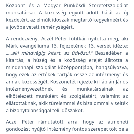
Központ és a Magyar Pünkösdi Szeretetszolgálat
munkatársai. A közösség együtt adott hálát az új
kezdetért, az elmúlt időszak megtartó kegyelméért és
a jövőbe vetett reménységért.
A rendezvényt Aczél Péter főtitkár nyitotta meg, aki
Márk evangéliuma 13. fejezetének 13. versét idézte:
„…aki mindvégig kitart, az üdvözül.”
Beszédében a
kitartás, a hűség és a közösség erejét állította a
mindennapi szolgálat középpontjába, hangsúlyozva,
hogy ezek az értékek tartják össze az intézményt és
annak közösségét. Köszönetét fejezte ki Fábián János
intézményvezetőnek és munkatársainak az
elkötelezett munkáért és szolgálatért, valamint az
ellátottaknak, akik türelemmel és bizalommal viselték
a bizonytalansággal teli időszakot.
Aczél Péter rámutatott arra, hogy az átmeneti
gondozást nyújtó intézmény fontos szerepet tölt be a