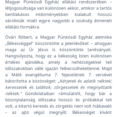
Magyar Pünkösdi Egyház ellátási rendszerében –
létjogosultsága van különösen akkor, amikor a tartós
bentlakásos intézményekben kialakult hosszú
várólisták miatt egyre nagyobb a szükség átmeneti
ellátási formákra.
Óvári Róbert, a Magyar Pünkösdi Egyház alelnöke
„Békességgel” köszöntötte a jelenlévőket – ahogyan
maga az Úr Jézus is köszöntötte tanítványait.
Hangsúlyozta, hogy ez a békesség Isten különösen
értékes ajándéka, amely a nehézségekkel teli
időszakokban válik igazán felbecsülhetetlenné. Majd
a Máté evangéliuma 7. fejezetének 7. versével
bátorította a közösséget:
„Kérjetek és adatik néktek;
keressetek és találtok; zörgessetek és megnyittatik
néktek.”
Gondolataiban rámutatott, hogy bár a
bizonytalanság időszaka hosszú és próbákkal teli
volt, a kitartó keresés és zörgetés nem volt hiábavaló
– az ajtó végül megnyílt. Békességet kívánt