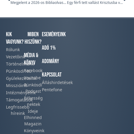
Megjelent a 2026-os Bibliaolvasó Naptár
Egy férfi tett vallást Krisztusba vetett hitéről Kaposváron
Kik
Miben
Eseményeink
vagyunk?
hiszünk?
Adó 1%
Rólunk
Média &
Vezetőink
Adomány
Könyv
Történelmünk​
Facebook​
Pünkösdi100
Kapcsolat
Youtube
Gyülekezeteink​
Álláshirdetések
Pünkösdi
Misszióink​
Pentefone
Podcast​
Intézményeink
Békesség
Támogatások
nektek
Legfrissebb
Ideje
híreink​
Elhinned
Magazin
Könyveink