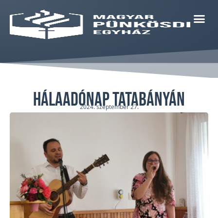
Hálaadónap Tatabányán
2024. szeptember 27.