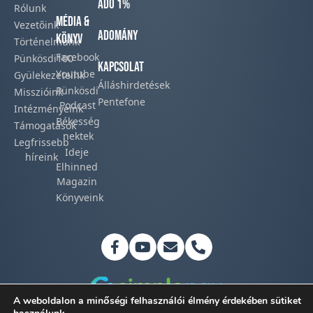
Adó 1%
Rólunk
Média &
Vezetőink
Adomány
Könyv
Történelmünk​
Facebook​
Pünkösdi100
Kapcsolat
Youtube
Gyülekezeteink​
Álláshirdetések
Pünkösdi
Misszióink​
Pentefone
Podcast​
Intézményeink
Békesség
Támogatások
nektek
Legfrissebb
Ideje
híreink​
Elhinned
Magazin
Könyveink
A weboldalon a minőségi felhasználói élmény érdekében sütiket