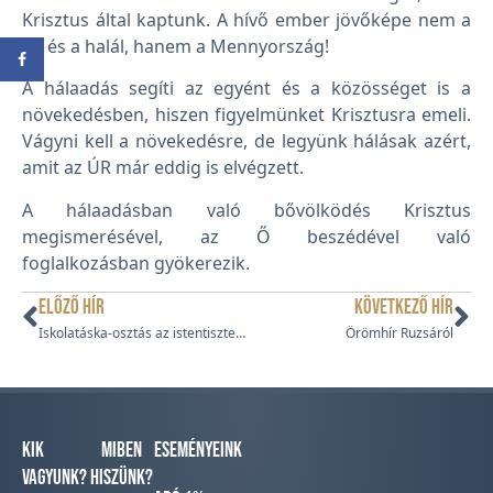
Krisztus által kaptunk. A hívő ember jövőképe nem a
sír és a halál, hanem a Mennyország!
A hálaadás segíti az egyént és a közösséget is a
növekedésben, hiszen figyelmünket Krisztusra emeli.
Vágyni kell a növekedésre, de legyünk hálásak azért,
amit az ÚR már eddig is elvégzett.
A hálaadásban való bővölködés Krisztus
megismerésével, az Ő beszédével való
foglalkozásban gyökerezik.
ELŐZŐ HÍR
KÖVETKEZŐ HÍR
Iskolatáska-osztás az istentiszteleten
Örömhír Ruzsáról
Kik
Miben
Eseményeink
vagyunk?
hiszünk?