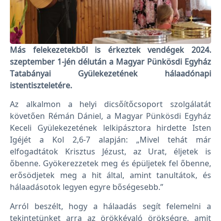
Más felekezetekből is érkeztek vendégek 2024.
szeptember 1-jén délután a Magyar Pünkösdi Egyház
Tatabányai Gyülekezetének hálaadónapi
istentiszteletére.
Az alkalmon a helyi dicsőítőcsoport szolgálatát
követően Rémán Dániel, a Magyar Pünkösdi Egyház
Keceli Gyülekezetének lelkipásztora hirdette Isten
Igéjét a Kol 2,6-7 alapján: „Mivel tehát már
elfogadtátok Krisztus Jézust, az Urat, éljetek is
őbenne. Gyökerezzetek meg és épüljetek fel őbenne,
erősödjetek meg a hit által, amint tanultátok, és
hálaadásotok legyen egyre bőségesebb.”
Arról beszélt, hogy a hálaadás segít felemelni a
tekintetünket arra az örökkévaló örökségre, amit