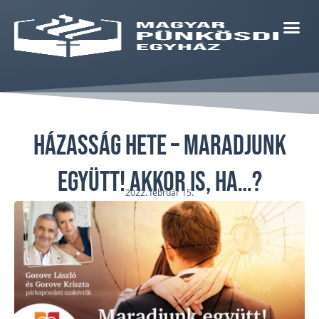
Házasság Hete – Maradjunk
együtt! Akkor is, ha…?
2022. február 15.