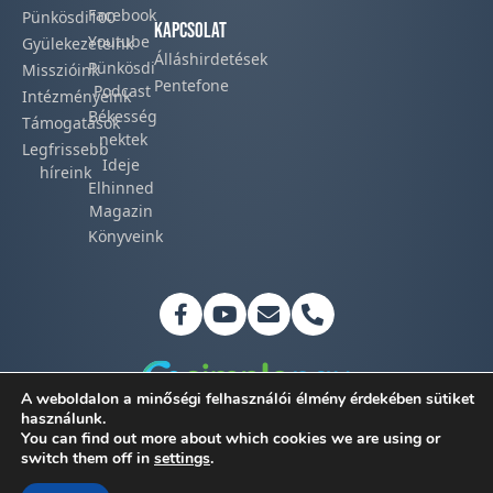
Facebook​
Pünkösdi100
Kapcsolat
Youtube
Gyülekezeteink​
Álláshirdetések
Pünkösdi
Misszióink​
Pentefone
Podcast​
Intézményeink
Békesség
Támogatások
nektek
Legfrissebb
Ideje
híreink​
Elhinned
Magazin
Könyveink
A weboldalon a minőségi felhasználói élmény érdekében sütiket
használunk.
You can find out more about which cookies we are using or
Adatkezelési tájékoztató
switch them off in
settings
.
©2026 Magyar Pünkösdi Egyház