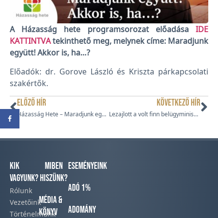
A Házasság hete programsorozat előadása
IDE
KATTINTVA
tekinthető meg, melynek címe: Maradjunk
együtt! Akkor is, ha…?
Előadók: dr. Gorove László és Kriszta párkapcsolati
szakértők.
ELŐZŐ HÍR
KÖVETKEZŐ HÍR
Házasság Hete – Maradjunk együtt!
Lezajlott a volt finn belügyminiszter pere
Kik
Miben
Eseményeink
vagyunk?
hiszünk?
Adó 1%
Rólunk
Média &
Vezetőink
Adomány
Könyv
Történelmünk​