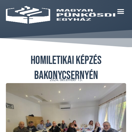
Homiletikai képzés
Bakonycsernyén
2024. december 13.