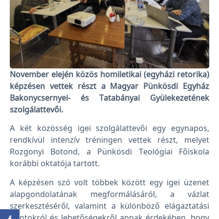
November elején közös homiletikai (egyházi retorika)
képzésen vettek részt a Magyar Pünkösdi Egyház
Bakonycsernyei- és Tatabányai Gyülekezetének
szolgálattevői.
A két közösség igei szolgálattevői egy egynapos,
rendkívül intenzív tréningen vettek részt, melyet
Rozgonyi Botond, a Pünkösdi Teológiai Főiskola
korábbi oktatója tartott.
A képzésen szó volt többek között egy igei üzenet
alapgondolatának megformálásáról, a vázlat
szerkesztéséről, valamint a különböző elágaztatási
pontokról és lehetőségekről annak érdekében, hogy