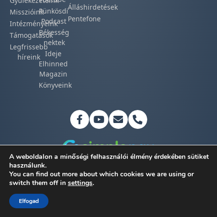
Gyülekezeteink​
Álláshirdetések
Pünkösdi
Misszióink​
Pentefone
Podcast​
Intézményeink
Békesség
Támogatások
nektek
Legfrissebb
Ideje
híreink​
Elhinned
Magazin
Könyveink
A weboldalon a minőségi felhasználói élmény érdekében sütiket
használunk.
You can find out more about which cookies we are using or
Adatkezelési tájékoztató
switch them off in
settings
.
©2026 Magyar Pünkösdi Egyház
Elfogad