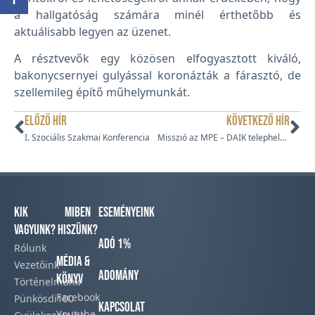
a hallgatóság számára minél érthetőbb és
aktuálisabb legyen az üzenet.
A résztvevők egy közösen elfogyasztott kiváló,
bakonycsernyei gulyással koronázták a fárasztó, de
szellemileg építő műhelymunkát.
ELŐZŐ HÍR
KÖVETKEZŐ HÍR
I. Szociális Szakmai Konferencia
Misszió az MPE – DAIK telephelyein
Kik
Miben
Eseményeink
vagyunk?
hiszünk?
Adó 1%
Rólunk
Média &
Vezetőink
Adomány
Könyv
Történelmünk​
Facebook​
Pünkösdi100
Kapcsolat
Youtube