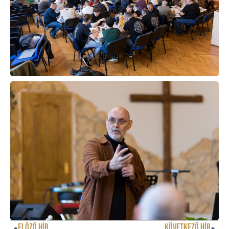
ELŐZŐ HÍR
KÖVETKEZŐ HÍR