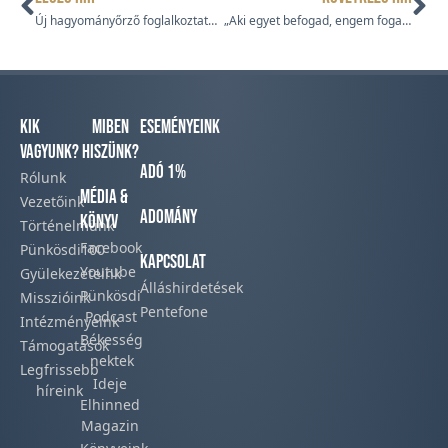
Új hagyományőrző foglalkoztatás indult a „GYOFI” Fogyatékkal Élők Nappali Intézményében
„Aki egyet befogad, engem fogad be” – A PGYSZ szolgálata Bakonycsernyén
Kik
Miben
Eseményeink
vagyunk?
hiszünk?
Adó 1%
Rólunk
Média &
Vezetőink
Adomány
Könyv
Történelmünk​
Facebook​
Pünkösdi100
Kapcsolat
Youtube
Gyülekezeteink​
Álláshirdetések
Pünkösdi
Misszióink​
Pentefone
Podcast​
Intézményeink
Békesség
Támogatások
nektek
Legfrissebb
Ideje
híreink​
Elhinned
Magazin