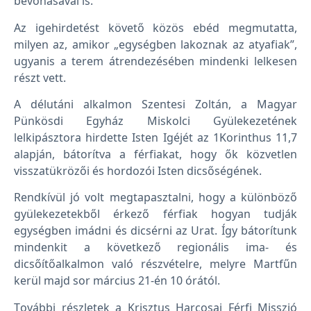
bevonásával is.
Az igehirdetést követő közös ebéd megmutatta,
milyen az, amikor „egységben lakoznak az atyafiak”,
ugyanis a terem átrendezésében mindenki lelkesen
részt vett.
A délutáni alkalmon Szentesi Zoltán, a Magyar
Pünkösdi Egyház Miskolci Gyülekezetének
lelkipásztora hirdette Isten Igéjét az 1Korinthus 11,7
alapján, bátorítva a férfiakat, hogy ők közvetlen
visszatükrözői és hordozói Isten dicsőségének.
Rendkívül jó volt megtapasztalni, hogy a különböző
gyülekezetekből érkező férfiak hogyan tudják
egységben imádni és dicsérni az Urat. Így bátorítunk
mindenkit a következő regionális ima- és
dicsőítőalkalmon való részvételre, melyre Martfűn
kerül majd sor március 21-én 10 órától.
További részletek a Krisztus Harcosai Férfi Misszió