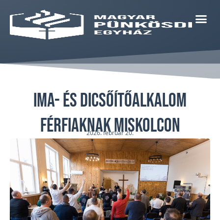
Ima- és dicsőítőalkalom
férfiaknak Miskolcon
2026. február 20.