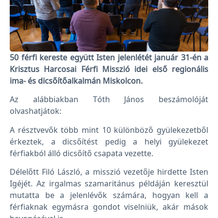
50 férfi kereste együtt Isten jelenlétét január 31-én a
Krisztus Harcosai Férfi Misszió idei első regionális
ima- és dicsőítőalkalmán Miskolcon.
Az alábbiakban Tóth János beszámolóját
olvashatjátok:
A résztvevők több mint 10 különböző gyülekezetből
érkeztek, a dicsőítést pedig a helyi gyülekezet
férfiakból álló dicsőítő csapata vezette.
Délelőtt Filó László, a misszió vezetője hirdette Isten
Igéjét. Az irgalmas szamaritánus példáján keresztül
mutatta be a jelenlévők számára, hogyan kell a
férfiaknak egymásra gondot viselniük, akár mások