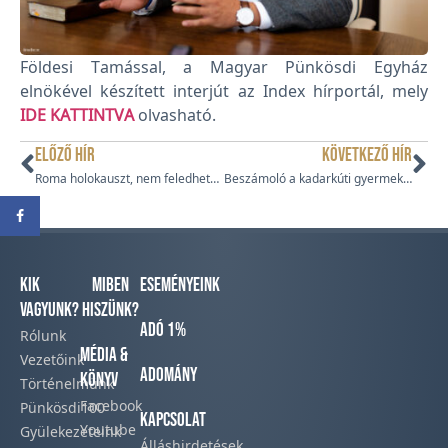
Földesi Tamással, a Magyar Pünkösdi Egyház
elnökével készített interjút az Index hírportál, mely
IDE KATTINTVA
olvasható.
ELŐZŐ HÍR
KÖVETKEZŐ HÍR
Roma holokauszt, nem feledhető emberi sorsok
Beszámoló a kadarkúti gyermektáborról (2023)
Kik
Miben
Eseményeink
vagyunk?
hiszünk?
Adó 1%
Rólunk
Média &
Vezetőink
Adomány
Könyv
Történelmünk​
Facebook​
Pünkösdi100
Kapcsolat
Youtube
Gyülekezeteink​
Álláshirdetések