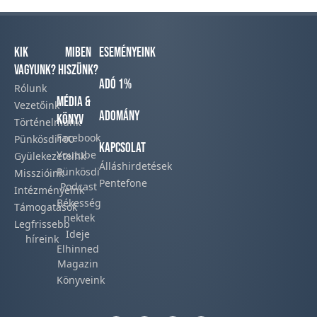
Kik
Miben
Eseményeink
vagyunk?
hiszünk?
Adó 1%
Rólunk
Média &
Vezetőink
Adomány
Könyv
Történelmünk​
Facebook​
Pünkösdi100
Kapcsolat
Youtube
Gyülekezeteink​
Álláshirdetések
Pünkösdi
Misszióink​
Pentefone
Podcast​
Intézményeink
Békesség
Támogatások
nektek
Legfrissebb
Ideje
híreink​
Elhinned
Magazin
Könyveink