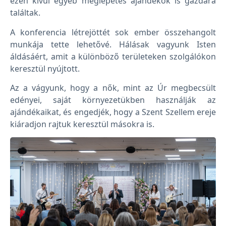
ezen kívül egyéb meglepetés ajándékok is gazdára
találtak.
A konferencia létrejöttét sok ember összehangolt
munkája tette lehetővé. Hálásak vagyunk Isten
áldásáért, amit a különböző területeken szolgálókon
keresztül nyújtott.
Az a vágyunk, hogy a nők, mint az Úr megbecsült
edényei, saját környezetükben használják az
ajándékaikat, és engedjék, hogy a Szent Szellem ereje
kiáradjon rajtuk keresztül másokra is.