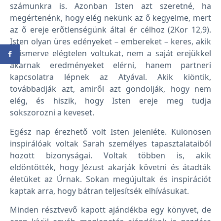
számunkra is. Azonban Isten azt szeretné, ha
megértenénk, hogy elég nekünk az ő kegyelme, mert
az ő ereje erőtlenségünk által ér célhoz (2Kor 12,9).
Isten olyan üres edényeket – embereket – keres, akik
felismerve elégtelen voltukat, nem a saját erejükkel
akarnak eredményeket elérni, hanem partneri
kapcsolatra lépnek az Atyával. Akik kiöntik,
továbbadják azt, amiről azt gondolják, hogy nem
elég, és hiszik, hogy Isten ereje meg tudja
sokszorozni a keveset.
Egész nap érezhető volt Isten jelenléte. Különösen
inspirálóak voltak Sarah személyes tapasztalataiból
hozott bizonyságai. Voltak többen is, akik
eldöntötték, hogy Jézust akarják követni és átadták
életüket az Úrnak. Sokan megújultak és inspirációt
kaptak arra, hogy bátran teljesítsék elhívásukat.
Minden résztvevő kapott ajándékba egy könyvet, de