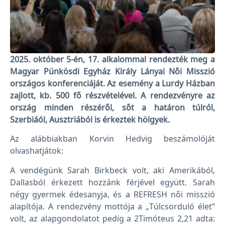
2025. október 5-én, 17. alkalommal rendezték meg a
Magyar Pünkösdi Egyház Király Lányai Női Misszió
országos konferenciáját. Az esemény a Lurdy Házban
zajlott, kb. 500 fő részvételével. A rendezvényre az
ország minden részéről, sőt a határon túlról,
Szerbiáól, Ausztriából is érkeztek hölgyek.
Az alábbiakban Korvin Hedvig beszámolóját
olvashatjátok:
A vendégünk Sarah Birkbeck volt, aki Amerikából,
Dallasból érkezett hozzánk férjével együtt. Sarah
négy gyermek édesanyja, és a REFRESH női misszió
alapítója. A rendezvény mottója a „Túlcsorduló élet”
volt, az alapgondolatot pedig a 2Timóteus 2,21 adta: