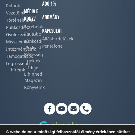
Adó 1%
Rólunk
Média &
Vezetőink
Adomány
Könyv
Történelmünk​
Facebook​
Pünkösdi100
Kapcsolat
Youtube
Gyülekezeteink​
Álláshirdetések
Pünkösdi
Misszióink​
Pentefone
Podcast​
Intézményeink
Békesség
Támogatások
nektek
Legfrissebb
Ideje
híreink​
Elhinned
Magazin
Könyveink
A weboldalon a minőségi felhasználói élmény érdekében sütiket