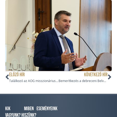
ELŐZŐ HÍR
KÖVETKEZŐ HÍR
Találkozó az AOG misszionáriusokkal
Bemerítkezés a debreceni Belvárosi Gyülekezetben
Kik
Miben
Eseményeink
vagyunk?
hiszünk?