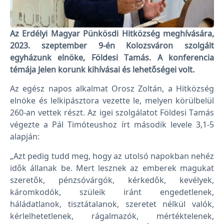
Az Erdélyi Magyar Pünkösdi Hitközség meghívására,
2023. szeptember 9-én Kolozsváron szolgált
egyházunk elnöke, Földesi Tamás. A konferencia
témája Jelen korunk kihívásai és lehetőségei volt.
Az egész napos alkalmat Orosz Zoltán, a Hitközség
elnöke és lelkipásztora vezette le, melyen körülbelül
260-an vettek részt. Az igei szolgálatot Földesi Tamás
végezte a Pál Timóteushoz írt második levele 3,1-5
alapján:
„Azt pedig tudd meg, hogy az utolsó napokban nehéz
idők állanak be. Mert lesznek az emberek magukat
szeretők, pénzsóvárgók, kérkedők, kevélyek,
káromkodók, szüleik iránt engedetlenek,
háládatlanok, tisztátalanok, szeretet nélkül valók,
kérlelhetetlenek, rágalmazók, mértéktelenek,