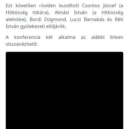
Ezt követően röviden buzdított Csontos József (a
Hitközség titkára), Almási István (a Hitközség
alelnöke), Bordi Zsigmond, Luczi Barnabás és Réti
István gyülekezeti elöljárók.
A konferencia két alkalma az alábbi linken
visszanézhető: