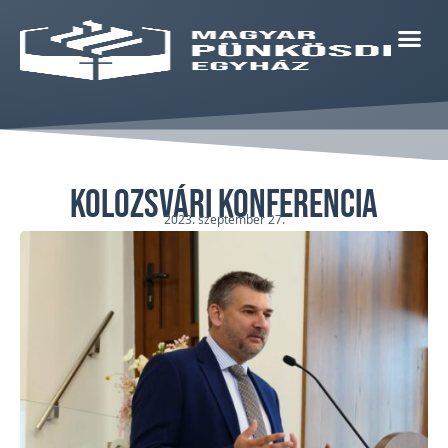
Kolozsvári konferencia
2023. szeptember 27.