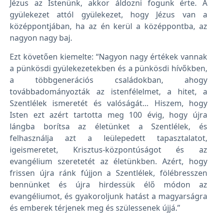
Jézus az Istenünk, akkor áldozni fogunk érte. A
gyülekezet attól gyülekezet, hogy Jézus van a
középpontjában, ha az én kerül a középpontba, az
nagyon nagy baj.
Ezt követően kiemelte: “Nagyon nagy értékek vannak
a pünkösdi gyülekezetekben és a pünkösdi hívőkben,
a többgenerációs családokban, ahogy
továbbadományozták az istenfélelmet, a hitet, a
Szentlélek ismeretét és valóságát… Hiszem, hogy
Isten ezt azért tartotta meg 100 évig, hogy újra
lángba borítsa az életünket a Szentlélek, és
felhasználja azt a leülepedett tapasztalatot,
igeismeretet, Krisztus-központúságot és az
evangélium szeretetét az életünkben. Azért, hogy
frissen újra ránk fújjon a Szentlélek, fölébresszen
bennünket és újra hirdessük élő módon az
evangéliumot, és gyakoroljunk hatást a magyarságra
és emberek térjenek meg és szülessenek újjá.”