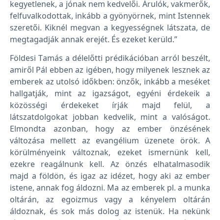
kegyetlenek, a jónak nem kedvelői. Árulók, vakmerők,
felfuvalkodottak, inkább a gyönyörnek, mint Istennek
szeretői. Kiknél megvan a kegyességnek látszata, de
megtagadják annak erejét. És ezeket kerüld.”
Földesi Tamás a délelőtti prédikációban arról beszélt,
amiről Pál ebben az igében, hogy milyenek lesznek az
emberek az utolsó időkben: önzők, inkább a meséket
hallgatják, mint az igazságot, egyéni érdekeik a
közösségi érdekeket írják majd felül, a
látszatdolgokat jobban kedvelik, mint a valóságot.
Elmondta azonban, hogy az ember önzésének
változása mellett az evangélium üzenete örök. A
körülményeink változnak, ezeket ismernünk kell,
ezekre reagálnunk kell. Az önzés elhatalmasodik
majd a földön, és igaz az idézet, hogy aki az ember
istene, annak fog áldozni. Ma az emberek pl. a munka
oltárán, az egoizmus vagy a kényelem oltárán
áldoznak, és sok más dolog az istenük. Ha nekünk