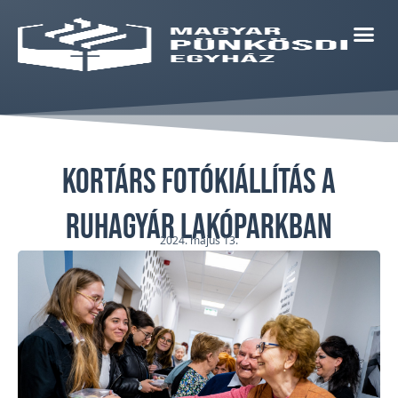
Kortárs fotókiállítás a
Ruhagyár Lakóparkban
2024. május 13.