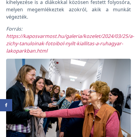
kihelyezése is a diákokkal közösen festett folyosóra,
melyen megemlékeztek azokról, akik a munkát
végezték.
Forrás:
https://kaposvarmost.hu/galeria/kozelet/2024/03/25/a-
zichy-tanuloinak-fotoibol-nyilt-kiallitas-a-ruhagyar-
lakoparkban.html