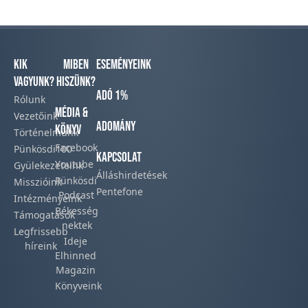
Kik
Miben
Eseményeink
vagyunk?
hiszünk?
Adó 1%
Rólunk
Média &
Vezetőink
Adomány
Könyv
Történelmünk​
Facebook​
Pünkösdi100
Kapcsolat
Youtube
Gyülekezeteink​
Álláshirdetések
Pünkösdi
Misszióink​
Pentefone
Podcast​
Intézményeink
Békesség
Támogatások
nektek
Legfrissebb
Ideje
híreink​
Elhinned
Magazin
Könyveink