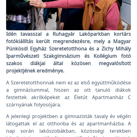
Idén tavasszal a Ruhagyár Lakóparkban kortárs
fotókiállítás került megrendezésre, mely a Magyar
Pünkösdi Egyház Szeretetotthona és a Zichy Mihály
Iparművészeti Szakgimnázium és Kollégium fotó
szakos diákjai által közösen megvalósított
projektjének eredménye.
A Szeretetotthonnak nem ez az első együttműködése
a gimnáziummal, hiszen az ott tanuló diákok
festettek akrilképeket az Életút Apartmanház C
szárnyának folyosójára.
A jelenlegi projektben a gimnazisták tavaly év végén
látogattak el az otthonba és az apartmanházba. A
nap során lakószobákban, közösségi terekben