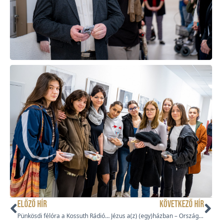
ELŐZŐ HÍR
KÖVETKEZŐ HÍR
Pünkösdi félóra a Kossuth Rádióban
Jézus a(z) (egy)házban – Országos Pünkösdi Konferencia 2024