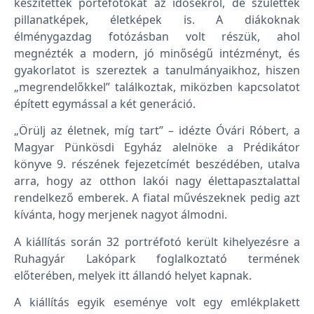
készítettek portéfotókat az idősekről, de születtek
pillanatképek, életképek is. A diákoknak
élménygazdag fotózásban volt részük, ahol
megnézték a modern, jó minőségű intézményt, és
gyakorlatot is szereztek a tanulmányaikhoz, hiszen
„megrendelőkkel” találkoztak, miközben kapcsolatot
épített egymással a két generáció.
„Örülj az életnek, míg tart” – idézte Óvári Róbert, a
Magyar Pünkösdi Egyház alelnöke a Prédikátor
könyve 9. részének fejezetcímét beszédében, utalva
arra, hogy az otthon lakói nagy élettapasztalattal
rendelkező emberek. A fiatal művészeknek pedig azt
kívánta, hogy merjenek nagyot álmodni.
A kiállítás során 32 portréfotó került kihelyezésre a
Ruhagyár Lakópark foglalkoztató termének
előterében, melyek itt állandó helyet kapnak.
A kiállítás egyik eseménye volt egy emlékplakett