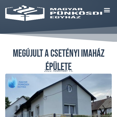
Megújult a csetényi imaház
épülete
2022. november 15.