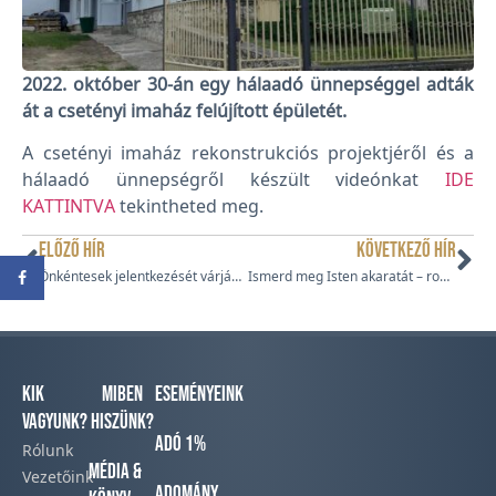
2022. október 30-án egy hálaadó ünnepséggel adták
át a csetényi imaház felújított épületét.
A csetényi imaház rekonstrukciós projektjéről és a
hálaadó ünnepségről készült videónkat
IDE
KATTINTVA
tekintheted meg.
ELŐZŐ HÍR
KÖVETKEZŐ HÍR
Önkéntesek jelentkezését várják Kecskemétre
Ismerd meg Isten akaratát – romapasztorációs szeminárium – Ukrajna, Szolyva 2022
Kik
Miben
Eseményeink
vagyunk?
hiszünk?
Adó 1%
Rólunk
Média &
Vezetőink
Adomány