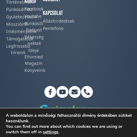
Könyv
Történelmünk​
Facebook​
Pünkösdi100
Kapcsolat
Youtube
Gyülekezeteink​
Álláshirdetések
Pünkösdi
Misszióink​
Pentefone
Podcast​
Intézményeink
Békesség
Támogatások
nektek
Legfrissebb
Ideje
híreink​
Elhinned
Magazin
Könyveink
A weboldalon a minőségi felhasználói élmény érdekében sütiket
használunk.
You can find out more about which cookies we are using or
Adatkezelési tájékoztató
switch them off in
settings
.