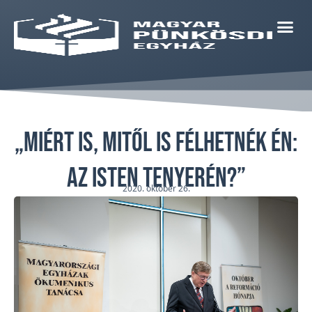
„Miért is, mitől is félhetnék én:
az Isten tenyerén?”
2020. október 26.