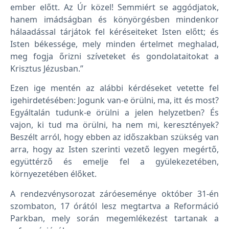
ember előtt. Az Úr közel! Semmiért se aggódjatok,
hanem imádságban és könyörgésben mindenkor
hálaadással tárjátok fel kéréseiteket Isten előtt; és
Isten békessége, mely minden értelmet meghalad,
meg fogja őrizni szíveteket és gondolataitokat a
Krisztus Jézusban.”
Ezen ige mentén az alábbi kérdéseket vetette fel
igehirdetésében: Jogunk van-e örülni, ma, itt és most?
Egyáltalán tudunk-e örülni a jelen helyzetben? És
vajon, ki tud ma örülni, ha nem mi, keresztények?
Beszélt arról, hogy ebben az időszakban szükség van
arra, hogy az Isten szerinti vezető legyen megértő,
együttérző és emelje fel a gyülekezetében,
környezetében élőket.
A rendezvénysorozat záróeseménye október 31-én
szombaton, 17 órától lesz megtartva a Reformáció
Parkban, mely során megemlékezést tartanak a