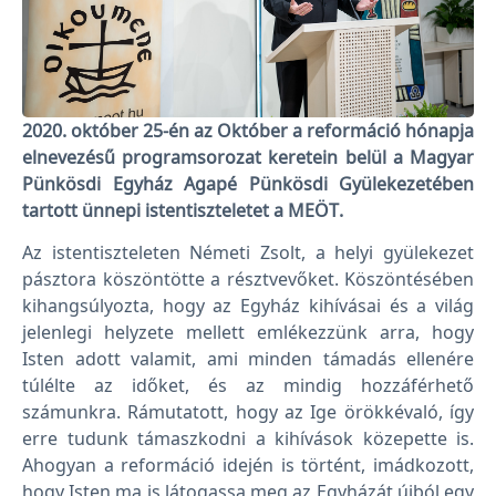
2020. október 25-én az Október a reformáció hónapja
elnevezésű programsorozat keretein belül a Magyar
Pünkösdi Egyház Agapé Pünkösdi Gyülekezetében
tartott ünnepi istentiszteletet a MEÖT.
Az istentiszteleten Németi Zsolt, a helyi gyülekezet
pásztora köszöntötte a résztvevőket. Köszöntésében
kihangsúlyozta, hogy az Egyház kihívásai és a világ
jelenlegi helyzete mellett emlékezzünk arra, hogy
Isten adott valamit, ami minden támadás ellenére
túlélte az időket, és az mindig hozzáférhető
számunkra. Rámutatott, hogy az Ige örökkévaló, így
erre tudunk támaszkodni a kihívások közepette is.
Ahogyan a reformáció idején is történt, imádkozott,
hogy Isten ma is látogassa meg az Egyházát újból egy