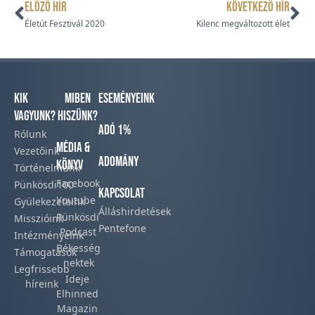
ELŐZŐ HÍR
KÖVETKEZŐ HÍR
Életút Fesztivál 2020
Kilenc megváltozott élet
Kik
Miben
Eseményeink
vagyunk?
hiszünk?
Adó 1%
Rólunk
Média &
Vezetőink
Adomány
Könyv
Történelmünk​
Facebook​
Pünkösdi100
Kapcsolat
Youtube
Gyülekezeteink​
Álláshirdetések
Pünkösdi
Misszióink​
Pentefone
Podcast​
Intézményeink
Békesség
Támogatások
nektek
Legfrissebb
Ideje
híreink​
Elhinned
Magazin