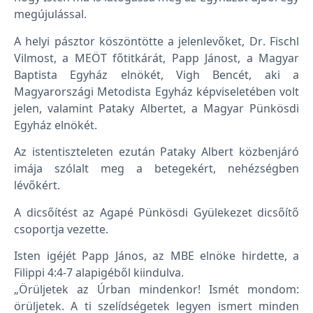
megújulással.
A helyi pásztor köszöntötte a jelenlevőket, Dr. Fischl
Vilmost, a MEÖT főtitkárát, Papp Jánost, a Magyar
Baptista Egyház elnökét, Vigh Bencét, aki a
Magyarországi Metodista Egyház képviseletében volt
jelen, valamint Pataky Albertet, a Magyar Pünkösdi
Egyház elnökét.
Az istentiszteleten ezután Pataky Albert közbenjáró
imája szólalt meg a betegekért, nehézségben
lévőkért.
A dicsőítést az Agapé Pünkösdi Gyülekezet dicsőítő
csoportja vezette.
Isten igéjét Papp János, az MBE elnöke hirdette, a
Filippi 4:4-7 alapigéből kiindulva.
„Örüljetek az Úrban mindenkor! Ismét mondom:
örüljetek. A ti szelídségetek legyen ismert minden