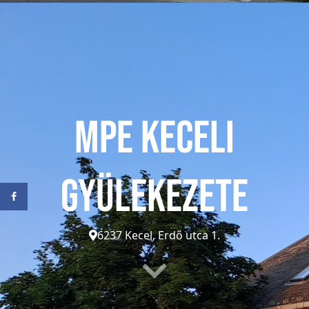
MPE Keceli
Gyülekezete
6237 Kecel, Erdő utca 1.