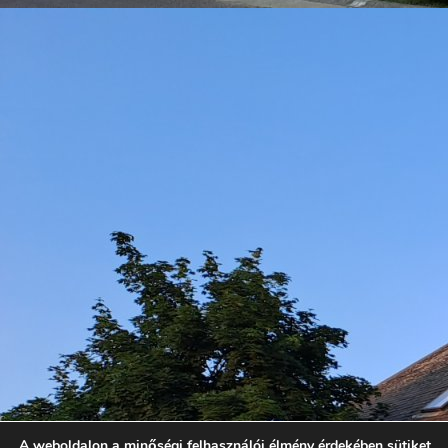
A weboldalon a minőségi felhasználói élmény érdekében sütiket