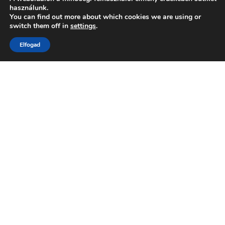
használunk.
You can find out more about which cookies we are using or
switch them off in
settings
.
Elfogad
Szeretettel várunk!
Istentisztelet
Vasárnap 10:00-12:00
Imaóra
Szerda 18:30-20:00
Bibliaóra
Csütörtök 18:30-20:00
Tinédzser alkalom
Szombat 16:00-17:30
Ifjúsági alkalom
Szombat 18:30-20:00