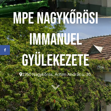
MPE Nagykőrösi
Immanuel
Gyülekezete
2750 Nagykőrös, Áchim András u. 30.