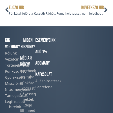
ELŐZŐ HÍR
KÖVETKEZŐ HÍR
Pünkösdi félóra a Kossuth Rádióban
Roma holokauszt, nem feledhető emberi sorsok
Kik
Miben
Eseményeink
vagyunk?
hiszünk?
Adó 1%
Rólunk
Média &
Vezetőink
Adomány
Könyv
Történelmünk​
Facebook​
Pünkösdi100
Kapcsolat
Youtube
Gyülekezeteink​
Álláshirdetések
Pünkösdi
Misszióink​
Pentefone
Podcast​
Intézményeink
Békesség
Támogatások
nektek
Legfrissebb
Ideje
híreink​
Elhinned