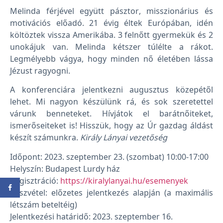
Melinda férjével együtt pásztor, misszionárius és
motivációs előadó. 21 évig éltek Európában, idén
költöztek vissza Amerikába. 3 felnőtt gyermekük és 2
unokájuk van. Melinda kétszer túlélte a rákot.
Legmélyebb vágya, hogy minden nő életében lássa
Jézust ragyogni.
A konferenciára jelentkezni augusztus közepétől
lehet. Mi nagyon készülünk rá, és sok szeretettel
várunk benneteket. Hívjátok el barátnőiteket,
ismerőseiteket is! Hisszük, hogy az Úr gazdag áldást
készít számunkra.
Király Lányai vezetőség
Időpont: 2023. szeptember 23. (szombat) 10:00-17:00
Helyszín: Budapest Lurdy ház
Regisztráció:
https://kiralylanyai.hu/esemenyek
Részvétel: előzetes jelentkezés alapján (a maximális
létszám beteltéig)
Jelentkezési határidő: 2023. szeptember 16.