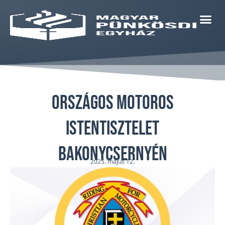
Országos Motoros
Istentisztelet
Bakonycsernyén
2025. május 12.