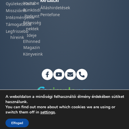
Kapcsolat
Youtube
Gyülekezeteink​
Álláshirdetések
Pünkösdi
Misszióink​
Pentefone
Podcast​
Intézményeink
Békesség
Támogatások
nektek
Legfrissebb
Ideje
híreink​
Elhinned
Magazin
Könyveink
A weboldalon a minőségi felhasználói élmény érdekében sütiket
használunk.
You can find out more about which cookies we are using or
Adatkezelési tájékoztató
switch them off in
settings
.
©2026 Magyar Pünkösdi Egyház
Elfogad