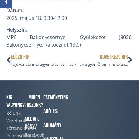
Dátum:
2025. május 18. 9:30-12:00
Helyszín:
MPE Bakonycsernyei Gyülekezet (8056.
Bakonycsernye, Rákóczi út 130.)
ELŐZŐ HÍR
KÖVETKEZŐ HÍR
Tájékoztató iskolagyümölcs- és iskolazöldség-program kiválasztási eljárásáról
Lelkinap a győri Örömhír iskolában
Kik
Miben
Eseményeink
vagyunk?
hiszünk?
Adó 1%
Rólunk
Média &
Vezetőink
Adomány
Könyv
Történelmünk​
Facebook​
Pünkösdi100