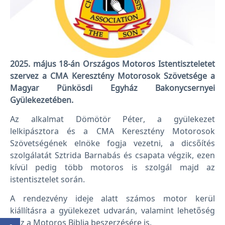
2025. május 18-án Országos Motoros Istentiszteletet
szervez a CMA Keresztény Motorosok Szövetsége a
Magyar Pünkösdi Egyház Bakonycsernyei
Gyülekezetében.
Az alkalmat Dömötör Péter, a gyülekezet
lelkipásztora és a CMA Keresztény Motorosok
Szövetségének elnöke fogja vezetni, a dicsőítés
szolgálatát Sztrida Barnabás és csapata végzik, ezen
kívül pedig több motoros is szolgál majd az
istentisztelet során.
A rendezvény ideje alatt számos motor kerül
kiállításra a gyülekezet udvarán, valamint lehetőség
lesz a Motoros Biblia beszerzésére is.