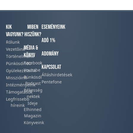
Kik
Miben
Eseményeink
vagyunk?
hiszünk?
Adó 1%
Rólunk
Média &
Vezetőink
Adomány
Könyv
Történelmünk​
Facebook​
Pünkösdi100
Kapcsolat
Youtube
Gyülekezeteink​
Álláshirdetések
Pünkösdi
Misszióink​
Pentefone
Podcast​
Intézményeink
Békesség
Támogatások
nektek
Legfrissebb
Ideje
híreink​
Elhinned
Magazin
Könyveink