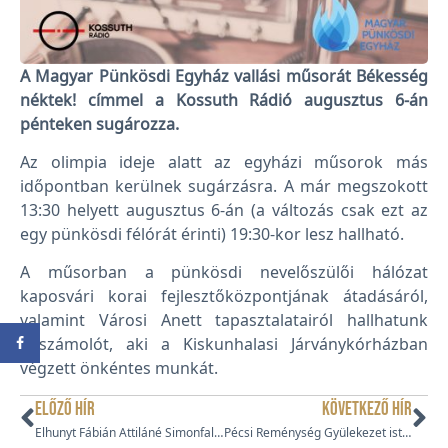
A Magyar Pünkösdi Egyház vallási műsorát Békesség
néktek! címmel a Kossuth Rádió augusztus 6-án
pénteken sugározza.
Az olimpia ideje alatt az egyházi műsorok más
időpontban kerülnek sugárzásra. A már megszokott
13:30 helyett augusztus 6-án (a változás csak ezt az
egy pünkösdi félórát érinti) 19:30-kor lesz hallható.
A műsorban a pünkösdi nevelőszülői hálózat
kaposvári korai fejlesztőközpontjának átadásáról,
valamint Városi Anett tapasztalatairól hallhatunk
beszámolót, aki a Kiskunhalasi Járványkórházban
végzett önkéntes munkát.
ELŐZŐ HÍR
KÖVETKEZŐ HÍR
Elhunyt Fábián Attiláné Simonfalvi Erzsébet, egyházunk korábbi elnökének felesége
Pécsi Reménység Gyülekezet istentisztelete