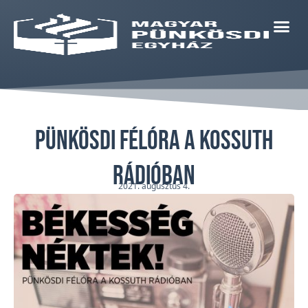
Pünkösdi félóra a Kossuth
Rádióban
2021. augusztus 4.