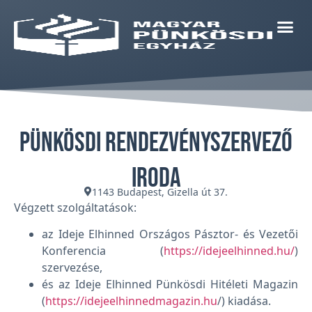
Pünkösdi Rendezvényszervező
Iroda
1143 Budapest, Gizella út 37.
Végzett szolgáltatások:
az Ideje Elhinned Országos Pásztor- és Vezetői
Konferencia (
https://idejeelhinned.hu/
)
szervezése,
és az Ideje Elhinned Pünkösdi Hitéleti Magazin
(
https://idejeelhinnedmagazin.hu
/) kiadása.