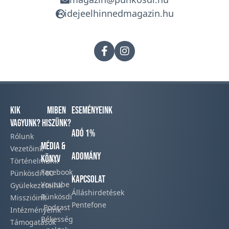
idejeelhinnedmagazin.hu
Kik
Miben
Eseményeink
vagyunk?
hiszünk?
Adó 1%
Rólunk
Média &
Vezetőink
Adomány
Könyv
Történelmünk​
Facebook​
Pünkösdi100
Kapcsolat
Youtube
Gyülekezeteink​
Álláshirdetések
Pünkösdi
Misszióink​
Pentefone
Podcast​
Intézményeink
Békesség
Támogatások