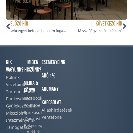
ELŐZŐ HÍR
KÖVETKEZŐ HÍR
„Aki egyet befogad, engem fogad be” – A PGYSZ szolgálata Bakonycsernyén
Misszióágvezetői találkozó
Kik
Miben
Eseményeink
vagyunk?
hiszünk?
Adó 1%
Rólunk
Média &
Vezetőink
Adomány
Könyv
Történelmünk​
Facebook​
Pünkösdi100
Kapcsolat
Youtube
Gyülekezeteink​
Álláshirdetések
Pünkösdi
Misszióink​
Pentefone
Podcast​
Intézményeink
Békesség
Támogatások
nektek