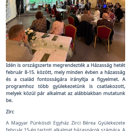
Idén is országszerte megrendezték a Házasság hetét
február 8-15. között, mely minden évben a házasság
és a család fontosságára irányítja a figyelmet. A
programhoz több gyülekezetünk is csatlakozott,
melyek közül pár alkalmat az alábbiakban mutatunk
be.
Zirc
A Magyar Pünkösdi Egyház Zirci Bérea Gyülekezete
február 15-én tartott alkalmat házaspárok számára. A