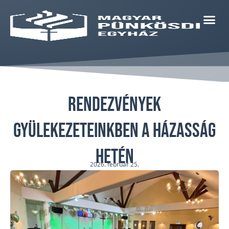
Rendezvények
gyülekezeteinkben a Házasság
hetén
2026. február 25.