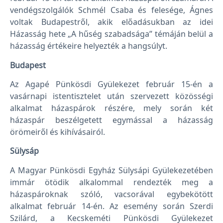
vendégszolgálók Schmél Csaba és felesége, Ágnes
voltak Budapestről, akik előadásukban az idei
Házasság hete „A hűség szabadsága” témáján belül a
házasság értékeire helyezték a hangsúlyt.
Budapest
Az Agapé Pünkösdi Gyülekezet február 15-én a
vasárnapi istentisztelet után szervezett közösségi
alkalmat házaspárok részére, mely során két
házaspár beszélgetett egymással a házasság
örömeiről és kihívásairól.
Sülysáp
A Magyar Pünkösdi Egyház Sülysápi Gyülekezetében
immár ötödik alkalommal rendezték meg a
házaspároknak szóló, vacsorával egybekötött
alkalmat február 14-én. Az esemény során Szerdi
Szilárd, a Kecskeméti Pünkösdi Gyülekezet