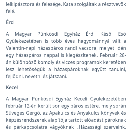
lelkipásztora és felesége, Kata szolgáltak a résztvevők
felé.
Érd
A Magyar Pünkösdi Egyház Érdi Késői Eső
Gyülekezetében is több éves hagyománnyá vált a
Valentin-napi házaspáros randi vacsora, melyet idén
egy házaspáros nappal is kiegészítenek. Február 28-
án különböző komoly és vicces programok keretében
lesz lehetőségük a házaspároknak együtt tanulni,
fejlődni, nevetni és játszani.
Kecel
A Magyar Pünkösdi Egyház Keceli Gyülekezetében
február 12-én került sor egy páros estére, mely során
Süveges Gergő, az Apakulcs és Anyakulcs könyvek és
képzésrendszerek alapítója tartott előadást pároknak
és párkapcsolatra vágyóknak „Házassági szerveink,