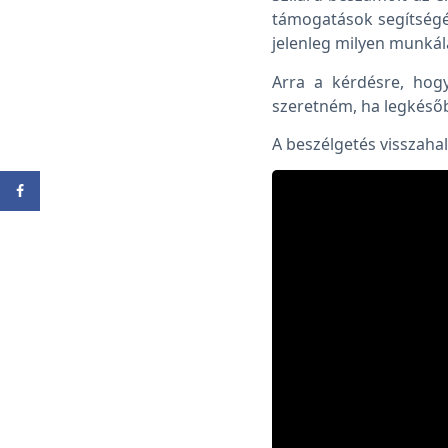
támogatások segítségév
jelenleg milyen munkála
Arra a kérdésre, hog
szeretném, ha legkésőb
A beszélgetés visszahal