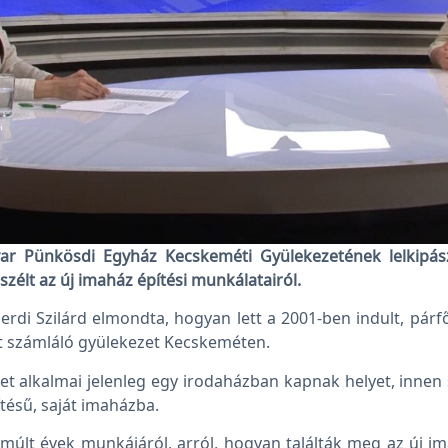
yar Pünkösdi Egyház Kecskeméti Gyülekezetének lelkipá
élt az új imaház építési munkálatairól.
erdi Szilárd elmondta, hogyan lett a 2001-ben indult, pár
 számláló gyülekezet Kecskeméten.
t alkalmai jelenleg egy irodaházban kapnak helyet, innen 
tésű, saját imaházba.
lmúlt évek munkájáról, arról, hogyan találták meg az új im