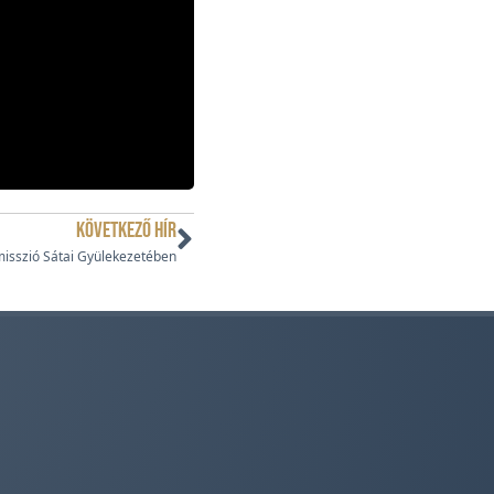
KÖVETKEZŐ HÍR
isszió Sátai Gyülekezetében