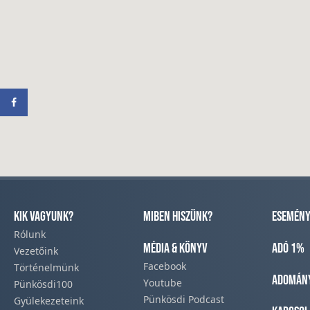
Kik vagyunk?
Miben hiszünk?
Esemény
Rólunk
Média & Könyv
Adó 1%
Vezetőink
Facebook​
Történelmünk​
Adomán
Youtube
Pünkösdi100
Pünkösdi Podcast​
Gyülekezeteink​