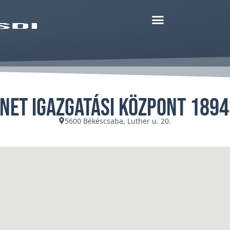
NET Igazgatási Központ 189
5600 Békéscsaba, Luther u. 20.