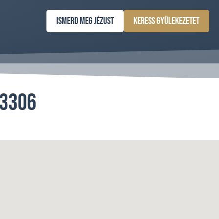
Ismerd meg Jézust
Keress gyülekezetet
43306