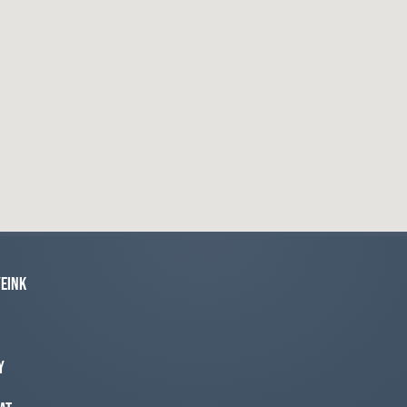
eink
y