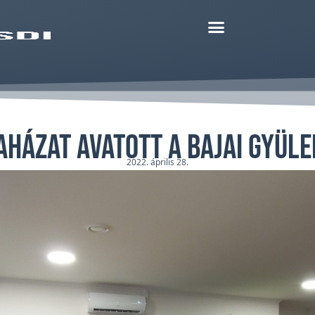
aházat avatott a bajai gyül
2022. április 28.