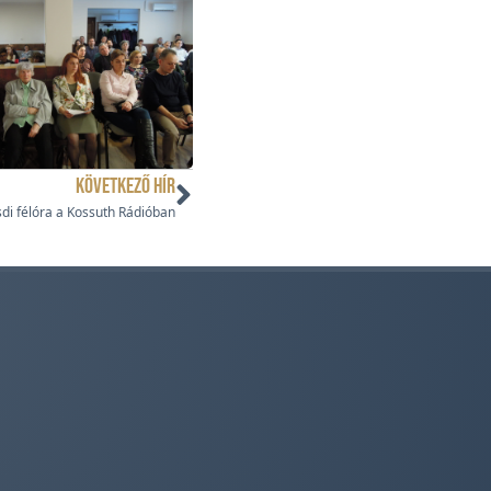
KÖVETKEZŐ HÍR
di félóra a Kossuth Rádióban