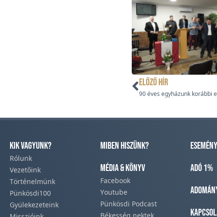
ELŐZŐ HÍR
90 éves egyházunk korábbi 
Kik vagyunk?
Miben hiszünk?
Esemény
Rólunk
Média & Könyv
Adó 1%
Vezetőink
Facebook​
Történelmünk​
Adomán
Youtube
Pünkösdi100
Pünkösdi Podcast​
Gyülekezeteink​
Kapcsol
Békesség nektek
Misszióink​