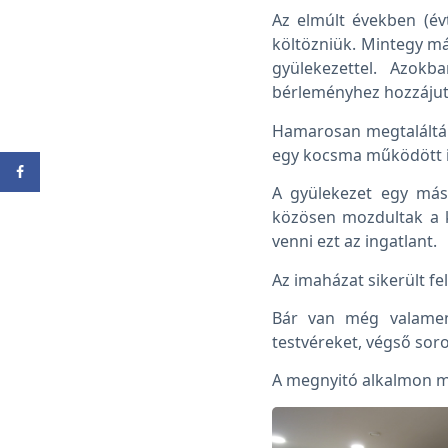
Az elmúlt években (év
költözniük. Mintegy más
gyülekezettel. Azok
bérleményhez hozzájutn
Hamarosan megtalálták
egy kocsma működött it
A gyülekezet egy más
közösen mozdultak a k
venni ezt az ingatlant.
Az imaházat sikerült felú
Bár van még valamenn
testvéreket, végső sor
A megnyitó alkalmon min