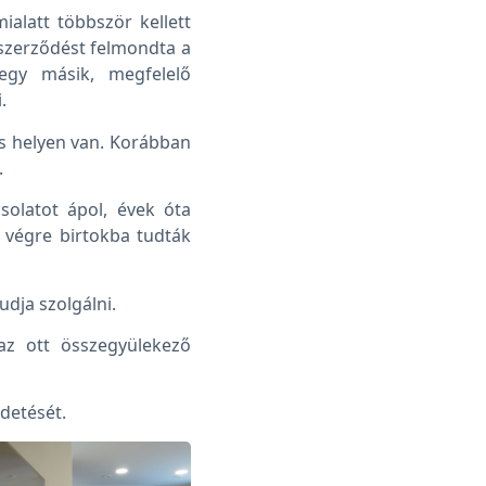
alatt többször kellett
i szerződést felmondta a
egy másik, megfelelő
.
s helyen van. Korábban
.
olatot ápol, évek óta
 végre birtokba tudták
tudja szolgálni.
az ott összegyülekező
rdetését.