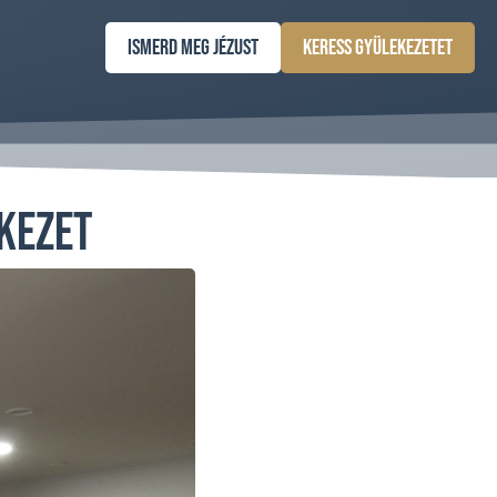
Ismerd meg Jézust
Keress gyülekezetet
ekezet