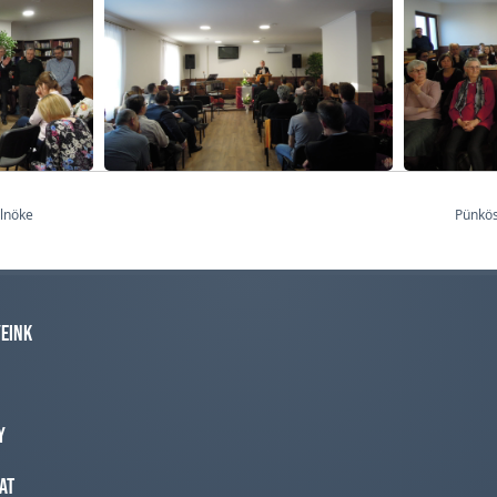
elnöke
Pünkös
eink
y
at