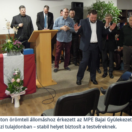
on örömteli állomáshoz érkezett az MPE Bajai Gyülekezete
i tulajdonban – stabil helyet biztosít a testvéreknek.