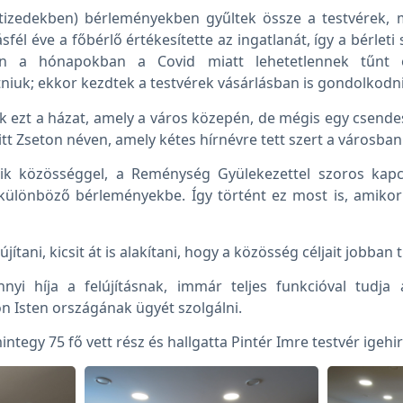
tizedekben) bérleményekben gyűltek össze a testvérek, mi
fél éve a főbérlő értékesítette az ingatlanát, így a bérlet
ban a hónapokban a Covid miatt lehetetlennek tűnt 
iuk; ekkor kezdtek a testvérek vásárlásban is gondolkodni
 ezt a házat, amely a város közepén, de mégis egy csende
t Zseton néven, amely kétes hírnévre tett szert a városban
ik közösséggel, a Reménység Gyülekezettel szoros kapcs
ülönböző bérleményekbe. Így történt ez most is, amikor
jítani, kicsit át is alakítani, hogy a közösség céljait jobban 
yi híja a felújításnak, immár teljes funkcióval tudja 
on Isten országának ügyét szolgálni.
tegy 75 fő vett rész és hallgatta Pintér Imre testvér igehi