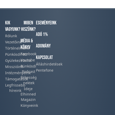
Kik
Miben
Eseményeink
vagyunk?
hiszünk?
Adó 1%
Rólunk
Média &
Vezetőink
Adomány
Könyv
Történelmünk​
Facebook​
Pünkösdi100
Kapcsolat
Youtube
Gyülekezeteink​
Álláshirdetések
Pünkösdi
Misszióink​
Pentefone
Podcast​
Intézményeink
Békesség
Támogatások
nektek
Legfrissebb
Ideje
híreink​
Elhinned
Magazin
Könyveink