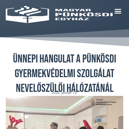
Ünnepi hangulat a Pünkösdi
Gyermekvédelmi Szolgálat
Nevelőszülői Hálózatánál
2026. január 13.