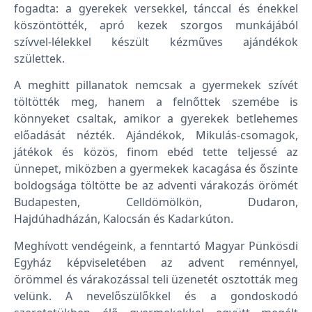
fogadta: a gyerekek versekkel, tánccal és énekkel
köszöntötték, apró kezek szorgos munkájából
szívvel-lélekkel készült kézműves ajándékok
születtek.
A meghitt pillanatok nemcsak a gyermekek szívét
töltötték meg, hanem a felnőttek szemébe is
könnyeket csaltak, amikor a gyerekek betlehemes
előadását nézték. Ajándékok, Mikulás-csomagok,
játékok és közös, finom ebéd tette teljessé az
ünnepet, miközben a gyermekek kacagása és őszinte
boldogsága töltötte be az adventi várakozás örömét
Budapesten, Celldömölkön, Dudaron,
Hajdúhadházán, Kalocsán és Kadarkúton.
Meghívott vendégeink, a fenntartó Magyar Pünkösdi
Egyház képviseletében az advent reménnyel,
örömmel és várakozással teli üzenetét osztották meg
velünk. A nevelőszülőkkel és a gondoskodó