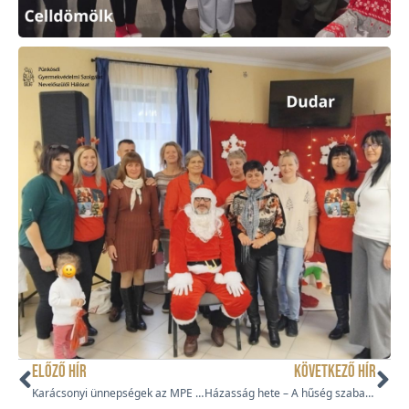
ELŐZŐ HÍR
KÖVETKEZŐ HÍR
Karácsonyi ünnepségek az MPE DAIK intézményeiben
Házasság hete – A hűség szabadsága