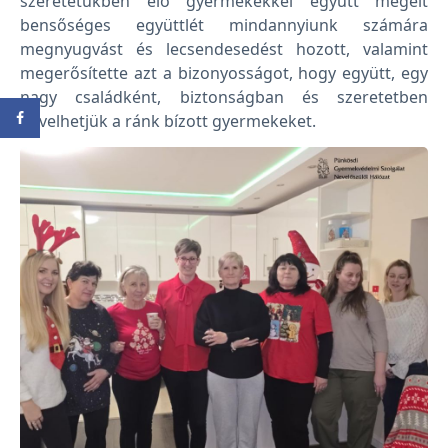
szeretetükben élő gyermekekkel együtt megélt
bensőséges együttlét mindannyiunk számára
megnyugvást és lecsendesedést hozott, valamint
megerősítette azt a bizonyosságot, hogy együtt, egy
nagy családként, biztonságban és szeretetben
nevelhetjük a ránk bízott gyermekeket.