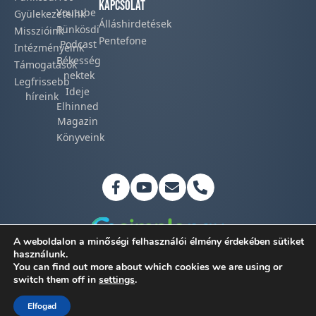
Kapcsolat
Youtube
Gyülekezeteink​
Álláshirdetések
Pünkösdi
Misszióink​
Pentefone
Podcast​
Intézményeink
Békesség
Támogatások
nektek
Legfrissebb
Ideje
híreink​
Elhinned
Magazin
Könyveink
A weboldalon a minőségi felhasználói élmény érdekében sütiket
használunk.
You can find out more about which cookies we are using or
Adatkezelési tájékoztató
switch them off in
settings
.
©2026 Magyar Pünkösdi Egyház
Elfogad