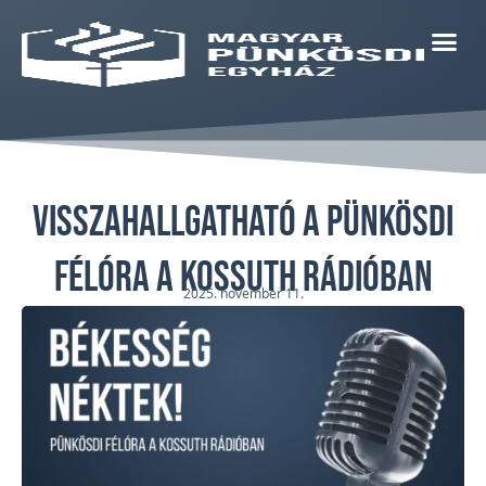
Visszahallgatható a Pünkösdi
félóra a Kossuth Rádióban
2025. november 11.