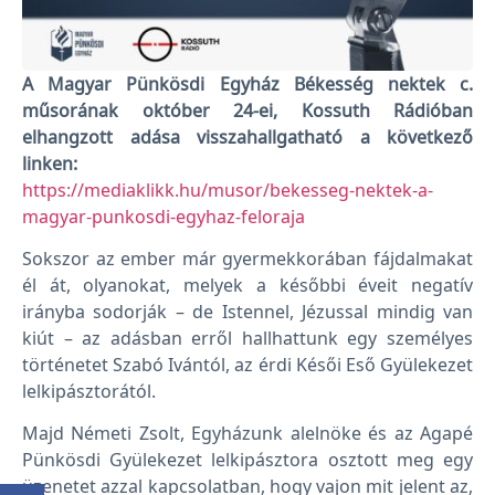
A Magyar Pünkösdi Egyház Békesség nektek c.
műsorának október 24-ei, Kossuth Rádióban
elhangzott adása visszahallgatható a következő
linken:
https://mediaklikk.hu/musor/bekesseg-nektek-a-
magyar-punkosdi-egyhaz-feloraja
Sokszor az ember már gyermekkorában fájdalmakat
él át, olyanokat, melyek a későbbi éveit negatív
irányba sodorják – de Istennel, Jézussal mindig van
kiút – az adásban erről hallhattunk egy személyes
történetet Szabó Ivántól, az érdi Késői Eső Gyülekezet
lelkipásztorától.
Majd Németi Zsolt, Egyházunk alelnöke és az Agapé
Pünkösdi Gyülekezet lelkipásztora osztott meg egy
üzenetet azzal kapcsolatban, hogy vajon mit jelent az,