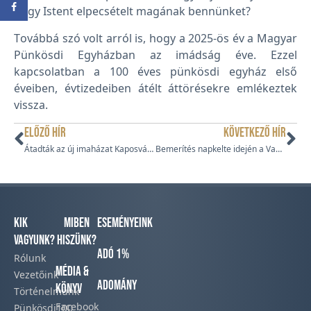
hogy Istent elpecsételt magának bennünket?
Továbbá szó volt arról is, hogy a 2025-ös év a Magyar
Pünkösdi Egyházban az imádság éve. Ezzel
kapcsolatban a 100 éves pünkösdi egyház első
éveiben, évtizedeiben átélt áttörésekre emlékeztek
vissza.
ELŐZŐ HÍR
KÖVETKEZŐ HÍR
Átadták az új imaházat Kaposváron
Bemerítés napkelte idején a Vadkerti-tóban
Kik
Miben
Eseményeink
vagyunk?
hiszünk?
Adó 1%
Rólunk
Média &
Vezetőink
Adomány
Könyv
Történelmünk​
Facebook​
Pünkösdi100