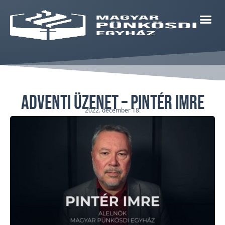
Adventi üzenet – Pintér Imre
2022. december 18.