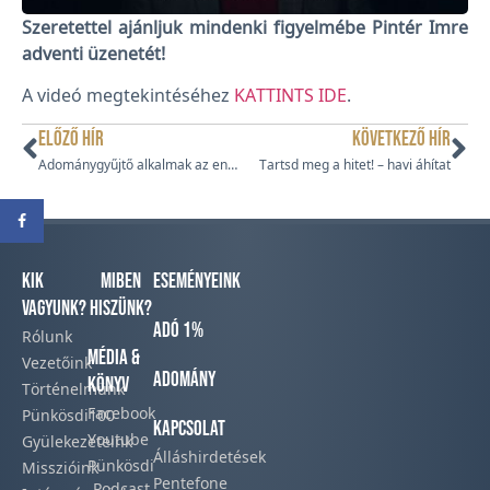
Szeretettel ajánljuk mindenki figyelmébe Pintér Imre
adventi üzenetét!
A videó megtekintéséhez
KATTINTS IDE
.
ELŐZŐ HÍR
KÖVETKEZŐ HÍR
Adománygyűjtő alkalmak az energiaválság hatásainak enyhítésére
Tartsd meg a hitet! – havi áhítat
Kik
Miben
Eseményeink
vagyunk?
hiszünk?
Adó 1%
Rólunk
Média &
Vezetőink
Adomány
Könyv
Történelmünk​
Facebook​
Pünkösdi100
Kapcsolat
Youtube
Gyülekezeteink​
Álláshirdetések
Pünkösdi
Misszióink​
Pentefone
Podcast​