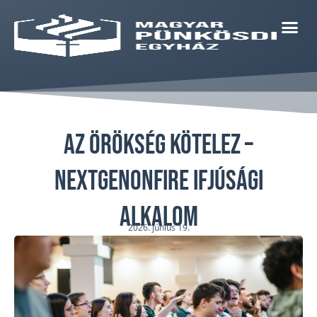
Az örökség kötelez –
NextGenOnFire ifjúsági
alkalom
2026. június 19.