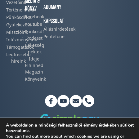
Média &
Vezetőink
Adomány
Könyv
Történelmünk​
Facebook​
Pünkösdi100
Kapcsolat
Youtube
Gyülekezeteink​
Álláshirdetések
Pünkösdi
Misszióink​
Pentefone
Podcast​
Intézményeink
Békesség
Támogatások
nektek
Legfrissebb
Ideje
híreink​
Elhinned
Magazin
Könyveink
A weboldalon a minőségi felhasználói élmény érdekében sütiket
használunk.
You can find out more about which cookies we are using or