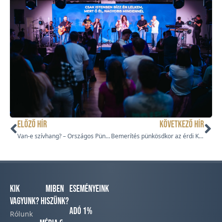
ELŐZŐ HÍR
KÖVETKEZŐ HÍR
Van-e szívhang? – Országos Pünkösdi Konferencia 2026
Bemerítés pünkösdkor az érdi Késői Eső Gyülekezetben
Kik
Miben
Eseményeink
vagyunk?
hiszünk?
Adó 1%
Rólunk