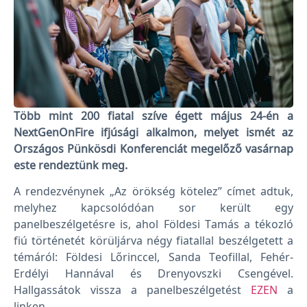
Több mint 200 fiatal szíve égett május 24-én a
NextGenOnFire ifjúsági alkalmon, melyet ismét az
Országos Pünkösdi Konferenciát megelőző vasárnap
este rendeztünk meg.
A rendezvénynek „Az örökség kötelez” címet adtuk,
melyhez kapcsolódóan sor került egy
panelbeszélgetésre is, ahol Földesi Tamás a tékozló
fiú történetét körüljárva négy fiatallal beszélgetett a
témáról: Földesi Lőrinccel, Sanda Teofillal, Fehér-
Erdélyi Hannával és Drenyovszki Csengével.
Hallgassátok vissza a panelbeszélgetést
EZEN
a
linken.