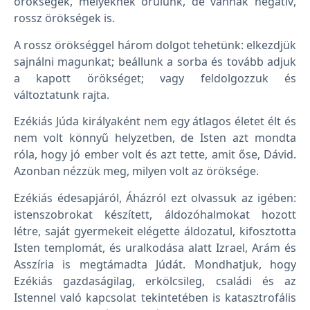
örökségek, melyeknek örülünk, de vannak negatív,
rossz örökségek is.
A rossz örökséggel három dolgot tehetünk: elkezdjük
sajnálni magunkat; beállunk a sorba és tovább adjuk
a kapott örökséget; vagy feldolgozzuk és
változtatunk rajta.
Ezékiás Júda királyaként nem egy átlagos életet élt és
nem volt könnyű helyzetben, de Isten azt mondta
róla, hogy jó ember volt és azt tette, amit őse, Dávid.
Azonban nézzük meg, milyen volt az öröksége.
Ezékiás édesapjáról, Áházról ezt olvassuk az igében:
istenszobrokat készített, áldozóhalmokat hozott
létre, saját gyermekeit elégette áldozatul, kifosztotta
Isten templomát, és uralkodása alatt Izrael, Arám és
Asszíria is megtámadta Júdát. Mondhatjuk, hogy
Ezékiás gazdaságilag, erkölcsileg, családi és az
Istennel való kapcsolat tekintetében is katasztrofális