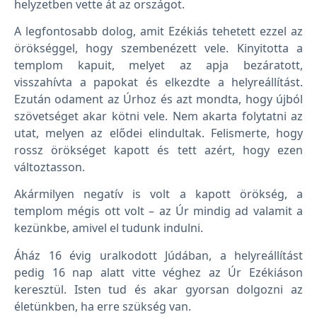
helyzetben vette át az országot.
A legfontosabb dolog, amit Ezékiás tehetett ezzel az
örökséggel, hogy szembenézett vele. Kinyitotta a
templom kapuit, melyet az apja bezáratott,
visszahívta a papokat és elkezdte a helyreállítást.
Ezután odament az Úrhoz és azt mondta, hogy újból
szövetséget akar kötni vele. Nem akarta folytatni az
utat, melyen az elődei elindultak. Felismerte, hogy
rossz örökséget kapott és tett azért, hogy ezen
változtasson.
Akármilyen negatív is volt a kapott örökség, a
templom mégis ott volt – az Úr mindig ad valamit a
kezünkbe, amivel el tudunk indulni.
Áház 16 évig uralkodott Júdában, a helyreállítást
pedig 16 nap alatt vitte véghez az Úr Ezékiáson
keresztül. Isten tud és akar gyorsan dolgozni az
életünkben, ha erre szükség van.