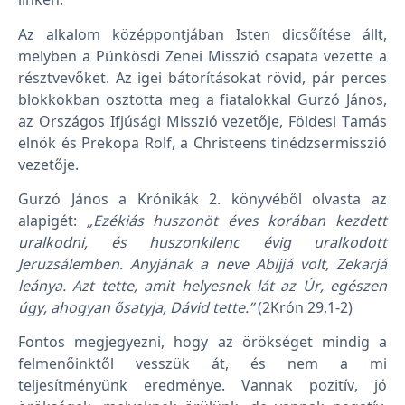
Az alkalom középpontjában Isten dicsőítése állt,
melyben a Pünkösdi Zenei Misszió csapata vezette a
résztvevőket. Az igei bátorításokat rövid, pár perces
blokkokban osztotta meg a fiatalokkal Gurzó János,
az Országos Ifjúsági Misszió vezetője, Földesi Tamás
elnök és Prekopa Rolf, a Christeens tinédzsermisszió
vezetője.
Gurzó János a Krónikák 2. könyvéből olvasta az
alapigét:
„Ezékiás huszonöt éves korában kezdett
uralkodni, és huszonkilenc évig uralkodott
Jeruzsálemben. Anyjának a neve Abijjá volt, Zekarjá
leánya. Azt tette, amit helyesnek lát az Úr, egészen
úgy, ahogyan ősatyja, Dávid tette.”
(2Krón 29,1-2)
Fontos megjegyezni, hogy az örökséget mindig a
felmenőinktől vesszük át, és nem a mi
teljesítményünk eredménye. Vannak pozitív, jó