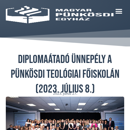
Diplomaátadó ünnepély a
Pünkösdi Teológiai Főiskolán
(2023. július 8.)
2023. július 27.