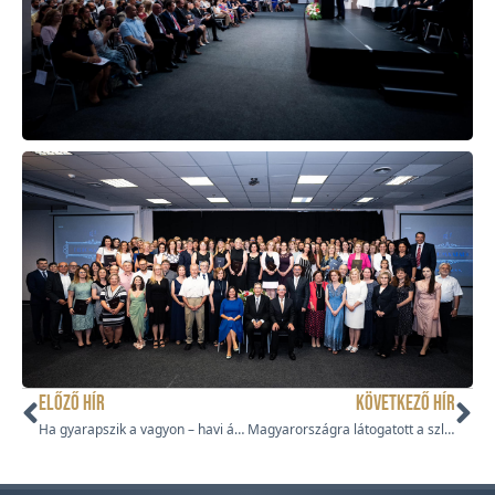
ELŐZŐ HÍR
KÖVETKEZŐ HÍR
Ha gyarapszik a vagyon – havi áhítat
Magyarországra látogatott a szlovén Pünkösdi Egyház elnöke