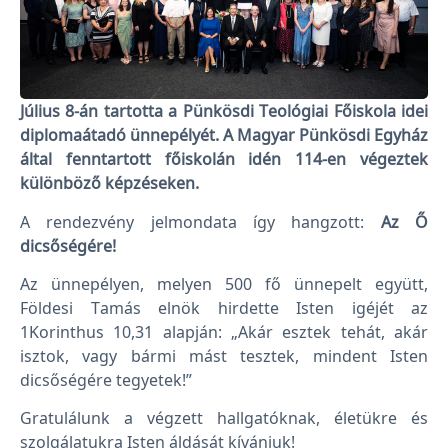
Július 8-án tartotta a Pünkösdi Teológiai Főiskola idei
diplomaátadó ünnepélyét. A Magyar Pünkösdi Egyház
által fenntartott főiskolán idén 114-en végeztek
különböző képzéseken.
A rendezvény jelmondata így hangzott:
Az Ő
dicsőségére!
Az ünnepélyen, melyen 500 fő ünnepelt együtt,
Földesi Tamás elnök hirdette Isten igéjét az
1Korinthus 10,31 alapján: „Akár esztek tehát, akár
isztok, vagy bármi mást tesztek, mindent Isten
dicsőségére tegyetek!”
Gratulálunk a végzett hallgatóknak, életükre és
szolgálatukra Isten áldását kívánjuk!