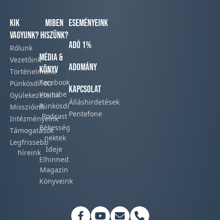
Kik
Miben
Eseményeink
vagyunk?
hiszünk?
Adó 1%
Rólunk
Média &
Vezetőink
Adomány
Könyv
Történelmünk​
Facebook​
Pünkösdi100
Kapcsolat
Youtube
Gyülekezeteink​
Álláshirdetések
Pünkösdi
Misszióink​
Pentefone
Podcast​
Intézményeink
Békesség
Támogatások
nektek
Legfrissebb
Ideje
híreink​
Elhinned
Magazin
Könyveink