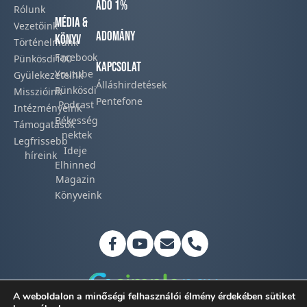
Adó 1%
Rólunk
Média &
Vezetőink
Adomány
Könyv
Történelmünk​
Facebook​
Pünkösdi100
Kapcsolat
Youtube
Gyülekezeteink​
Álláshirdetések
Pünkösdi
Misszióink​
Pentefone
Podcast​
Intézményeink
Békesség
Támogatások
nektek
Legfrissebb
Ideje
híreink​
Elhinned
Magazin
Könyveink
A weboldalon a minőségi felhasználói élmény érdekében sütiket