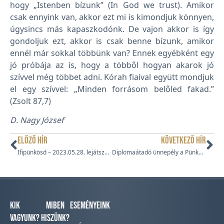
hogy „Istenben bízunk” (In God we trust). Amikor
csak ennyink van, akkor ezt mi is kimondjuk könnyen,
úgysincs más kapaszkodónk. De vajon akkor is így
gondoljuk ezt, akkor is csak benne bízunk, amikor
ennél már sokkal többünk van? Ennek egyébként egy
jó próbája az is, hogy a többől hogyan akarok jó
szívvel még többet adni. Kórah fiaival együtt mondjuk
el egy szívvel: „Minden forrásom belőled fakad.”
(Zsolt 87,7)
D. Nagy József
ELŐZŐ HÍR
KÖVETKEZŐ HÍR
Ifipünkösd – 2023.05.28. lejátszási lista
Diplomaátadó ünnepély a Pünkösdi Teológiai Főiskolán (2023. július 8.)
Kik
Miben
Eseményeink
vagyunk?
hiszünk?