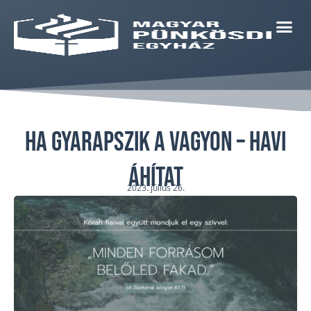
Ha gyarapszik a vagyon – havi
áhítat
2023. július 26.