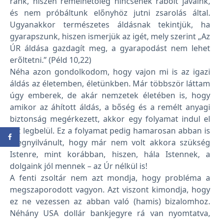
ránk, hiszen remélhetőleg nincsenek rabolt javaink,
és nem próbáltunk előnyhöz jutni zsarolás által.
Ugyanakkor természetes áldásnak tekintjük, ha
gyarapszunk, hiszen ismerjük az igét, mely szerint „Az
ÚR áldása gazdagít meg, a gyarapodást nem lehet
erőltetni.” (Péld 10,22)
Néha azon gondolkodom, hogy vajon mi is az igazi
áldás az életemben, életünkben. Már többször láttam
úgy emberek, de akár nemzetek életében is, hogy
amikor az áhított áldás, a bőség és a remélt anyagi
biztonság megérkezett, akkor egy folyamat indul el
ott legbelül. Ez a folyamat pedig hamarosan abban is
megnyilvánult, hogy már nem volt akkora szükség
Istenre, mint korábban, hiszen, hála Istennek, a
dolgaink jól mennek – az Úr nélkül is!
A fenti zsoltár nem azt mondja, hogy probléma a
megszaporodott vagyon. Azt viszont kimondja, hogy
ez ne vezessen az abban való (hamis) bizalomhoz.
Néhány USA dollár bankjegyre rá van nyomtatva,