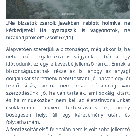
„Ne bízzatok zsarolt javakban, rablott holmival ne
kérkedjetek! Ha gyarapszik is vagyonotok, ne
bizakodjatok el!” (Zsolt 62,11)
Alapvetően szeretjük a biztonságot, még akkor is, ha
néha azért izgalmakra is vágyunk – bár ahogy
idősödünk, ez egyre kevésbé jellemző ránk… Ennek a
biztonságtudatnak része az is, ahogy az anyagi
dolgainkat szeretnénk bebiztosítani. Jó, ha van egy jól
fizető állás, amire nem csak hónapokig van
szerződésünk. Jó, ha van tartalék, ami sokáig kitart,
és ha mindeközben nem kell az életszínvonalunkat
csökkenteni. Legyen biztosításunk is, amely
bőségesen helyt áll egy káresemény után, és
folytathatnám.
A fenti zsoltár első fele talán nem is volt soha jellemző