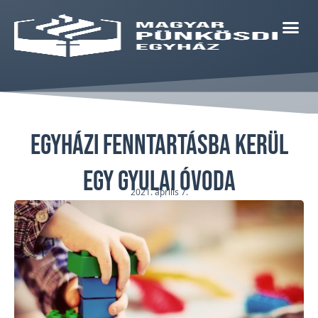
Egyházi fenntartásba kerül
egy gyulai óvoda
2021. április 7.