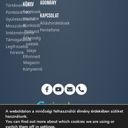
Adomány
Könyv
Történelmünk​
Facebook​
Pünkösdi100
Kapcsolat
Youtube
Gyülekezeteink​
Álláshirdetések
Pünkösdi
Misszióink​
Pentefone
Podcast​
Intézményeink
Békesség
Támogatások
nektek
Legfrissebb
Ideje
híreink​
Elhinned
Magazin
Könyveink
A weboldalon a minőségi felhasználói élmény érdekében sütiket
használunk.
You can find out more about which cookies we are using or
Adatkezelési tájékoztató
switch them off in
settings
.