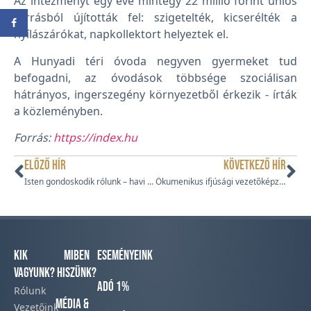
Az intézményt egy éve mintegy 22 millió forint uniós
forrásból újították fel: szigetelték, kicserélték a
nyílászárókat, napkollektort helyeztek el.
A Hunyadi téri óvoda negyven gyermeket tud
befogadni, az óvodások többsége szociálisan
hátrányos, ingerszegény környezetből érkezik − írták
a közleményben.
Forrás:
https://index.hu
ELŐZŐ HÍR
KÖVETKEZŐ HÍR
Isten gondoskodik rólunk – havi áhítat
Ökumenikus ifjúsági vezetőképző konferencia
Kik
Miben
Eseményeink
vagyunk?
hiszünk?
Adó 1%
Rólunk
Média &
Vezetőink