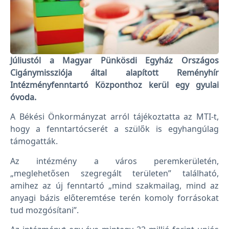
Júliustól a Magyar Pünkösdi Egyház Országos
Cigánymissziója által alapított Reményhír
Intézményfenntartó Központhoz kerül egy gyulai
óvoda.
A Békési Önkormányzat arról tájékoztatta az MTI-t,
hogy a fenntartócserét a szülők is egyhangúlag
támogatták.
Az intézmény a város peremkerületén,
„meglehetősen szegregált területen” található,
amihez az új fenntartó „mind szakmailag, mind az
anyagi bázis előteremtése terén komoly forrásokat
tud mozgósítani”.