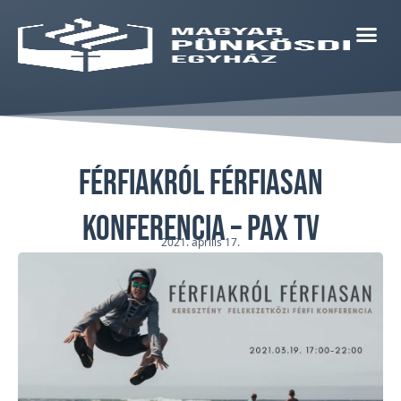
Férfiakról férfiasan
konferencia – PAX TV
2021. április 17.