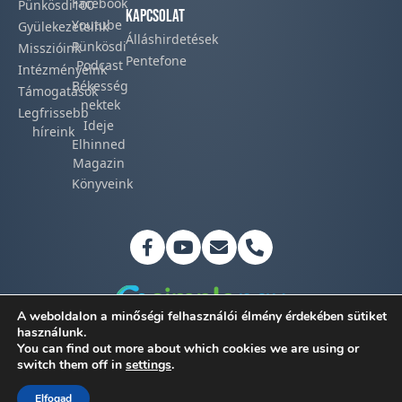
Facebook​
Pünkösdi100
Kapcsolat
Youtube
Gyülekezeteink​
Álláshirdetések
Pünkösdi
Misszióink​
Pentefone
Podcast​
Intézményeink
Békesség
Támogatások
nektek
Legfrissebb
Ideje
híreink​
Elhinned
Magazin
Könyveink
A weboldalon a minőségi felhasználói élmény érdekében sütiket
használunk.
You can find out more about which cookies we are using or
Adatkezelési tájékoztató
switch them off in
settings
.
©2026 Magyar Pünkösdi Egyház
Elfogad