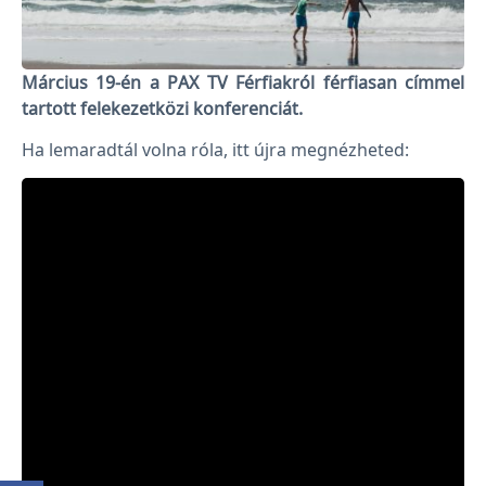
Március 19-én a PAX TV Férfiakról férfiasan címmel
tartott felekezetközi konferenciát.
Ha lemaradtál volna róla, itt újra megnézheted: