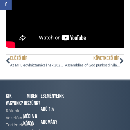
ELŐZŐ HÍR
KÖVETKEZŐ HÍR
Az MPE egyháztanácsának 2021. április 15-i határozata
Assemblies of God pünkösdi világszervezet imanapja
Kik
Miben
Eseményeink
vagyunk?
hiszünk?
Adó 1%
Rólunk
Média &
Vezetőink
Adomány
Könyv
Történelmünk​