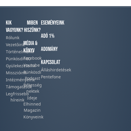
Kik
Miben
Eseményeink
vagyunk?
hiszünk?
Adó 1%
Rólunk
Média &
Vezetőink
Adomány
Könyv
Történelmünk​
Facebook​
Pünkösdi100
Kapcsolat
Youtube
Gyülekezeteink​
Álláshirdetések
Pünkösdi
Misszióink​
Pentefone
Podcast​
Intézményeink
Békesség
Támogatások
nektek
Legfrissebb
Ideje
híreink​
Elhinned
Magazin
Könyveink