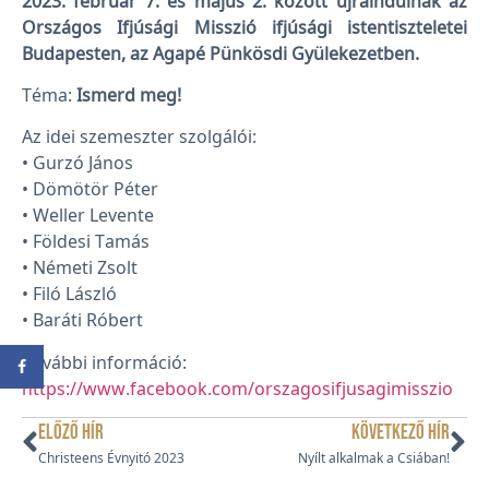
2023. február 7. és május 2. között újraindulnak az
Országos Ifjúsági Misszió ifjúsági istentiszteletei
Budapesten, az Agapé Pünkösdi Gyülekezetben.
Téma:
Ismerd meg!
Az idei szemeszter szolgálói:
• Gurzó János
• Dömötör Péter
• Weller Levente
• Földesi Tamás
• Németi Zsolt
• Filó László
• Baráti Róbert
További információ:
https://www.facebook.com/orszagosifjusagimisszio
ELŐZŐ HÍR
KÖVETKEZŐ HÍR
Christeens Évnyitó 2023
Nyílt alkalmak a Csiában!