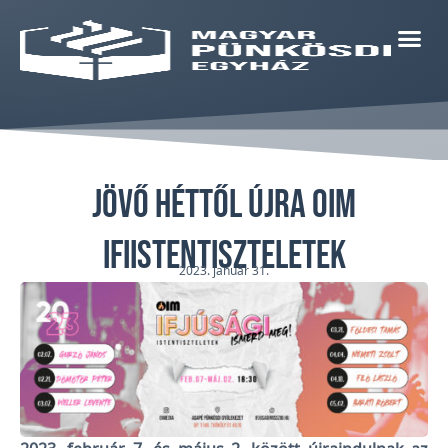
Jövő héttől újra OIM
ifiistentiszteletek
2023. január 31.