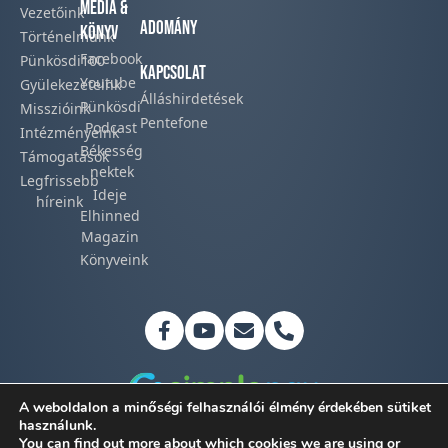
Média &
Vezetőink
Adomány
Könyv
Történelmünk​
Facebook​
Pünkösdi100
Kapcsolat
Youtube
Gyülekezeteink​
Álláshirdetések
Pünkösdi
Misszióink​
Pentefone
Podcast​
Intézményeink
Békesség
Támogatások
nektek
Legfrissebb
Ideje
híreink​
Elhinned
Magazin
Könyveink
A weboldalon a minőségi felhasználói élmény érdekében sütiket
használunk.
You can find out more about which cookies we are using or