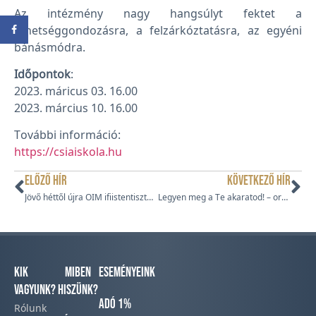
Az intézmény nagy hangsúlyt fektet a
tehetséggondozásra, a felzárkóztatásra, az egyéni
bánásmódra.
Időpontok
:
2023. máricus 03. 16.00
2023. március 10. 16.00
További információ:
https://csiaiskola.hu
ELŐZŐ HÍR
KÖVETKEZŐ HÍR
Jövő héttől újra OIM ifiistentiszteletek
Legyen meg a Te akaratod! – országosan hívta imára tagjait a Magyar Pünkösdi Egyház
Kik
Miben
Eseményeink
vagyunk?
hiszünk?
Adó 1%
Rólunk