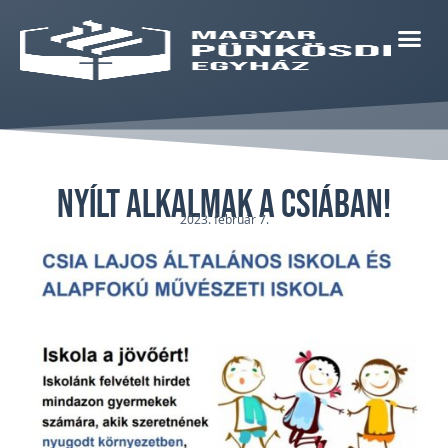
Nyílt alkalmak a Csiában!
2023. február 7.