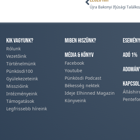
Újra Bakonyi Ifjúsági Találko
Kik vagyunk?
Miben hiszünk?
Esemény
Rólunk
Média & Könyv
Adó 1%
Vezetőink
Facebook​
Történelmünk​
Adomán
Youtube
Pünkösdi100
Pünkösdi Podcast​
Gyülekezeteink​
Kapcsol
Békesség nektek
Misszióink​
Álláshi
Ideje Elhinned Magazin
Intézményeink
Pentefo
Könyveink
Támogatások
Legfrissebb híreink​