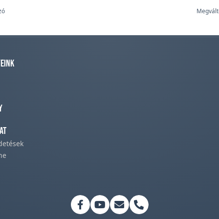
zó
Megváltó
eink
y
at
rdetések
ne