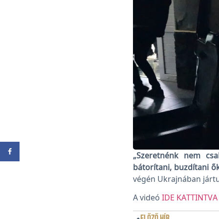
„Szeretnénk nem csak
bátorítani, buzdítani 
végén Ukrajnában jártu
A videó
IDE KATTINTVA
ELŐZŐ HÍR