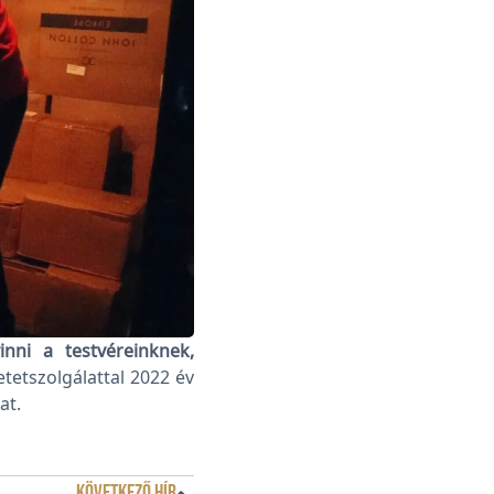
nni a testvéreinknek,
tetszolgálattal 2022 év
at.
KÖVETKEZŐ HÍR