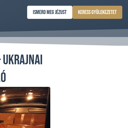
Ismerd meg Jézust
Keress gyülekezetet
 ukrajnai
ló