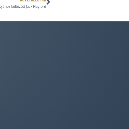
jához költözött Jack Hayford