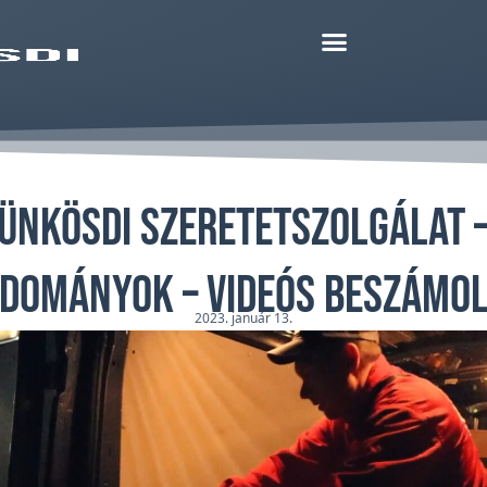
ünkösdi Szeretetszolgálat –
dományok – videós beszámo
2023. január 13.