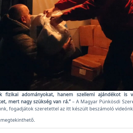
 fizikai adományokat, hanem szellemi ajándékot is vi
őket, mert nagy szükség van rá.”
– A Magyar Pünkösdi Szere
nk, fogadjátok szeretettel az itt készült beszámoló videónk
megtekinthető.