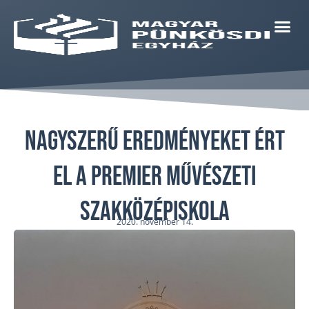
Nagyszerű eredményeket ért
el a Premier Művészeti
Szakközépiskola
2020. november 14.