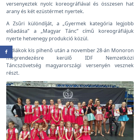
versenyeztek nyolc koreográfiával és összesen hat
arany és két ezüstérmet nyertek.
A Zsűri különdíját, a „Gyermek kategória legjobb
előadása” a „Magyar Tánc” című koreográfiájuk
nyerte hetvenegy produkció közül.
A diákok kis pihenő után a november 28-án Monoron
megrendezésre kerülő IDF Nemzetközi
Táncszövetség magyarországi versenyén vesznek
részt.