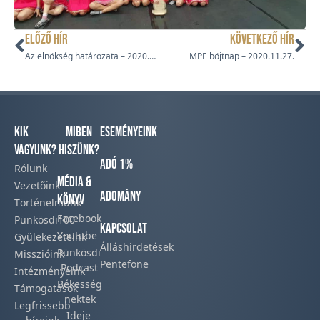
ELŐZŐ HÍR
KÖVETKEZŐ HÍR
Az elnökség határozata – 2020.11.10.
MPE böjtnap – 2020.11.27.
Kik
Miben
Eseményeink
vagyunk?
hiszünk?
Adó 1%
Rólunk
Média &
Vezetőink
Adomány
Könyv
Történelmünk​
Facebook​
Pünkösdi100
Kapcsolat
Youtube
Gyülekezeteink​
Álláshirdetések
Pünkösdi
Misszióink​
Pentefone
Podcast​
Intézményeink
Békesség
Támogatások
nektek
Legfrissebb
Ideje