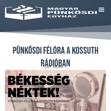
Pünkösdi félóra a Kossuth
Rádióban
2021. október 1.