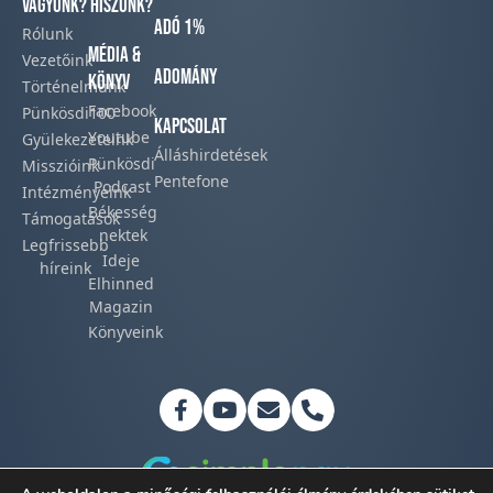
vagyunk?
hiszünk?
Adó 1%
Rólunk
Média &
Vezetőink
Adomány
Könyv
Történelmünk​
Facebook​
Pünkösdi100
Kapcsolat
Youtube
Gyülekezeteink​
Álláshirdetések
Pünkösdi
Misszióink​
Pentefone
Podcast​
Intézményeink
Békesség
Támogatások
nektek
Legfrissebb
Ideje
híreink​
Elhinned
Magazin
Könyveink