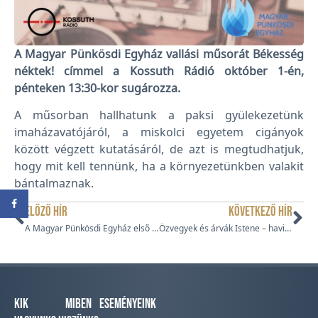
A Magyar Pünkösdi Egyház vallási műsorát Békesség
néktek! címmel a Kossuth Rádió október 1-én,
pénteken 13:30-kor sugározza.
A műsorban hallhatunk a paksi gyülekezetünk
imaházavatójáról, a miskolci egyetem cigányok
között végzett kutatásáról, de azt is megtudhatjuk,
hogy mit kell tennünk, ha a környezetünkben valakit
bántalmaznak.
ELŐZŐ HÍR
KÖVETKEZŐ HÍR
A Magyar Pünkösdi Egyház első Oktatási Szakmai Napja
Özvegyek és árvák Istene – havi áhítat
Kik
Miben
Eseményeink