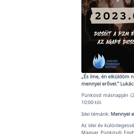
„És íme, én elküldöm n
mennyei erővel.” Lukác
Pünkösd másnapján (2
10:00-tól.
Idei témánk:
Mennyei e
Az idei év különlegess
Magyar Pünkösdi Egyhá