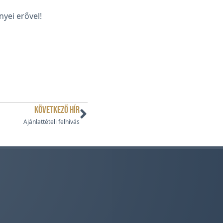
yei erővel!
KÖVETKEZŐ HÍR
Ajánlattételi felhívás