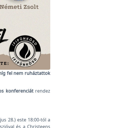
míg fel nem ruháztattok
os
konferenciát
rendez
s 28.) este 18:00-tól a
zióval és a Christeens