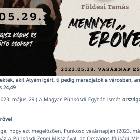
ektek, akit Atyám ígért, ti pedig maradjatok a városban, a
s 24,49
023. május 29.) a Magyar Pünkösdi Egyház ismét
ország
rővel
ége, hogy ezt megelőzően, Pünkösd vasárnapján (2023. máju
z a Pünkösdi Zenei Misszióval, az Országos Ifjúsági Miss