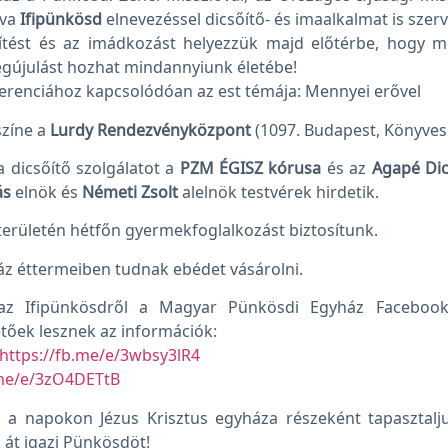
gva
Ifipünkösd
elnevezéssel dicsőítő- és imaalkalmat is szerv
ítést és az imádkozást helyezzük majd előtérbe, hogy m
egújulást hozhat mindannyiunk életébe!
erenciához kapcsolódóan az est témája: Mennyei erővel
zíne a
Lurdy Rendezvényközpont
(1097. Budapest, Könyves 
a dicsőítő szolgálatot a
PZM ÉGISZ kórusa
és az
Agapé Dic
ás
elnök és
Németi Zsolt
alelnök testvérek hirdetik.
erületén hétfőn gyermekfoglalkozást biztosítunk.
áz éttermeiben tudnak ebédet vásárolni.
az Ifipünkösdről a Magyar Pünkösdi Egyház Facebook
tőek lesznek az információk:
https://fb.me/e/3wbsy3lR4
.me/e/3zO4DETtB
 a napokon Jézus Krisztus egyháza részeként tapasztalj
k át igazi Pünkösdöt!