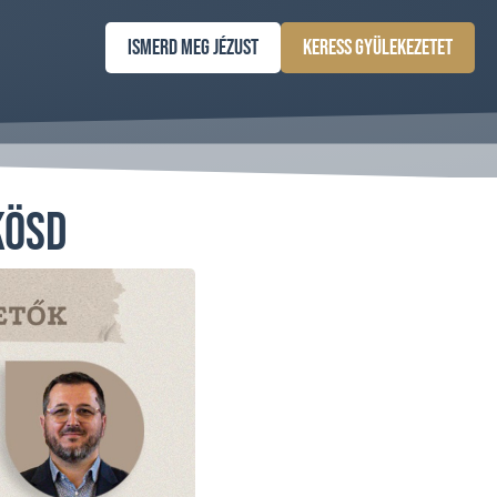
Ismerd meg Jézust
Keress gyülekezetet
kösd