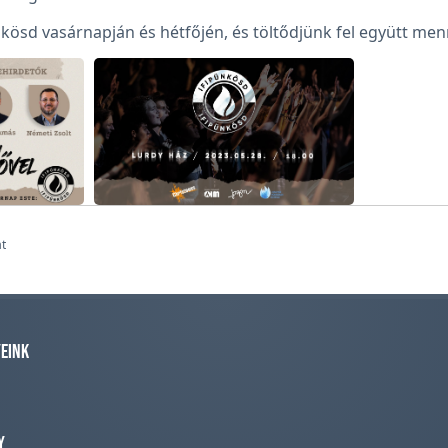
kösd vasárnapján és hétfőjén, és töltődjünk fel együtt menn
at
eink
y