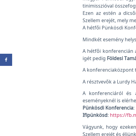
tinimisszióval összefo
Ezen az estén a dicső
Szellem erejét, mely m
A hétfői Pünkösdi Konf
Mindkét esemény helys
A hétfői konferencián 
igét pedig
Földesi Tam
A konferenciaközpont t
A résztvevők a Lurdy H
A konferenciáról és 
eseményeknél is elérhe
Pünkösdi Konferencia
:
Ifipünkösd
:
https://fb
Vágyunk, hogy ezeken
Szellem erejét és éljün