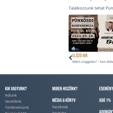
Találkozzunk tehát Pün
ELŐZŐ HÍR
Miért csüggedsz? – havi áhít
Kik vagyunk?
Miben hiszünk?
Esemény
Rólunk
Média & Könyv
Adó 1%
Vezetőink
Facebook​
Történelmünk​
Adomán
Youtube