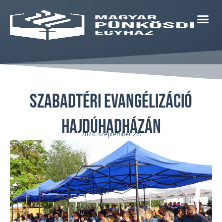
Szabadtéri Evangélizáció
Hajdúhadházán
2024. szeptember 26.