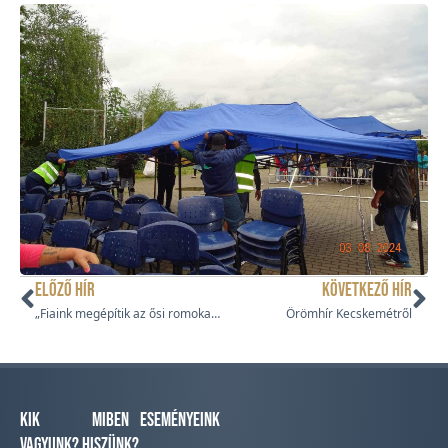
ELŐZŐ HÍR
KÖVETKEZŐ HÍR
„Fiaink megépítik az ősi romokat” – missziós hetek Hajdúsámsonban
Örömhír Kecskemétről
Kik
Miben
Eseményeink
vagyunk?
hiszünk?