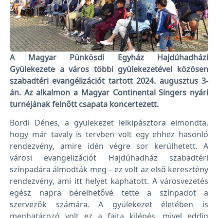
A Magyar Pünkösdi Egyház Hajdúhadházi
Gyülekezete a város többi gyülekezetével közösen
szabadtéri evangélizációt tartott 2024. augusztus 3-
án. Az alkalmon a Magyar Continental Singers nyári
turnéjának felnőtt csapata koncertezett.
Bordi Dénes, a gyülekezet lelkipásztora elmondta,
hogy már tavaly is tervben volt egy ehhez hasonló
rendezvény, amire idén végre sor kerülhetett. A
városi evangelizációt Hajdúhadház szabadtéri
színpadára álmodták meg – ez volt az első keresztény
rendezvény, ami itt helyet kaphatott. A városvezetés
egész napra bérelhetővé tette a színpadot a
szervezők számára. A gyülekezet életében is
meghatározó volt ez a fajta kilépés, mivel eddig