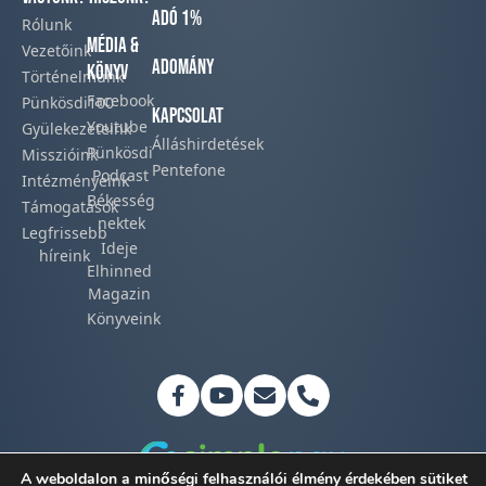
Adó 1%
Rólunk
Média &
Vezetőink
Adomány
Könyv
Történelmünk​
Facebook​
Pünkösdi100
Kapcsolat
Youtube
Gyülekezeteink​
Álláshirdetések
Pünkösdi
Misszióink​
Pentefone
Podcast​
Intézményeink
Békesség
Támogatások
nektek
Legfrissebb
Ideje
híreink​
Elhinned
Magazin
Könyveink
A weboldalon a minőségi felhasználói élmény érdekében sütiket